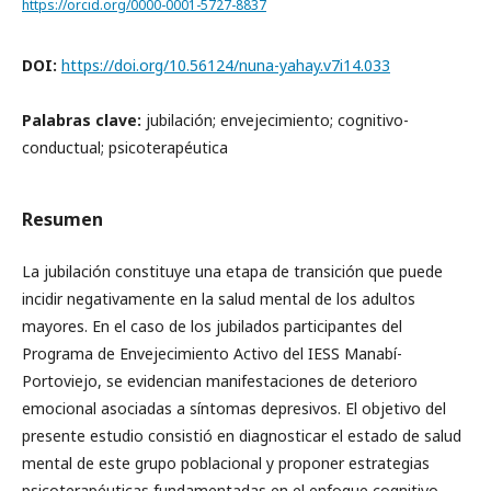
https://orcid.org/0000-0001-5727-8837
DOI:
https://doi.org/10.56124/nuna-yahay.v7i14.033
Palabras clave:
jubilación; envejecimiento; cognitivo-
conductual; psicoterapéutica
Resumen
La jubilación constituye una etapa de transición que puede
incidir negativamente en la salud mental de los adultos
mayores. En el caso de los jubilados participantes del
Programa de Envejecimiento Activo del IESS Manabí-
Portoviejo, se evidencian manifestaciones de deterioro
emocional asociadas a síntomas depresivos. El objetivo del
presente estudio consistió en diagnosticar el estado de salud
mental de este grupo poblacional y proponer estrategias
psicoterapéuticas fundamentadas en el enfoque cognitivo-