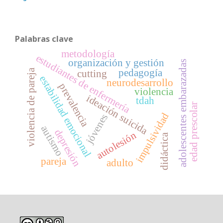
Palabras clave
metodología
estudiantes de enfermería
organización y gestión
adolescentes embarazadas
violencia de pareja
pedagogía
cutting
estabilidad emocional
neurodesarrollo
prevalencia
violencia
ideación suicida
tdah
edad prescolar
impulsividad
jóvenes
autismo
depresión
autolesión
didáctica
pareja
adulto