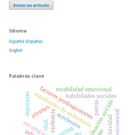
Enviar un artículo
Idioma
Español (España)
English
Palabras clave
factores predisponentes
estabilidad emocional
estudiantes de enfermería
depresión
habilidades sociales
ideación suicida
pareja
jóvenes
riesgo psicosocial
violencia
autolesión
impulsividad
tdah
cutting