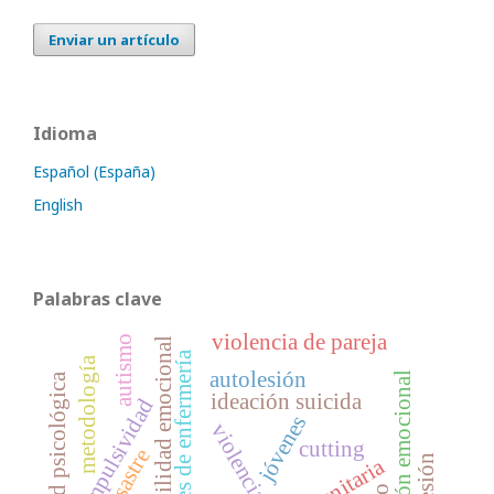
Enviar un artículo
Idioma
Español (España)
English
Palabras clave
violencia de pareja
autismo
estabilidad emocional
estudiantes de enfermería
metodología
autolesión
regulación emocional
seguridad psicológica
ideación suicida
impulsividad
jóvenes
violencia
cutting
desastre