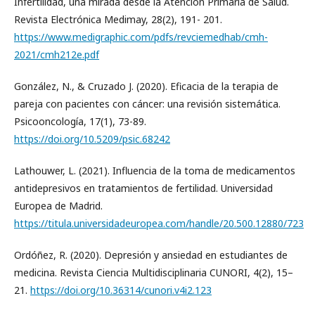
Infertilidad, una mirada desde la Atención Primaria de Salud.
Revista Electrónica Medimay, 28(2), 191- 201.
https://www.medigraphic.com/pdfs/revciemedhab/cmh-
2021/cmh212e.pdf
González, N., & Cruzado J. (2020). Eficacia de la terapia de
pareja con pacientes con cáncer: una revisión sistemática.
Psicooncología, 17(1), 73-89.
https://doi.org/10.5209/psic.68242
Lathouwer, L. (2021). Influencia de la toma de medicamentos
antidepresivos en tratamientos de fertilidad. Universidad
Europea de Madrid.
https://titula.universidadeuropea.com/handle/20.500.12880/723
Ordóñez, R. (2020). Depresión y ansiedad en estudiantes de
medicina. Revista Ciencia Multidisciplinaria CUNORI, 4(2), 15–
21.
https://doi.org/10.36314/cunori.v4i2.123