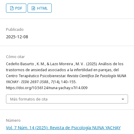
PDF
HTML
Publicado
2025-12-08
Cómo citar
Cedeño Basurto , K. M., & Lazo Moreira , M. V. . (2025). Análisis de los
trastornos de ansiedad asociados a la infertilidad en parejas, del
Centro Terapéutico Psicobienestar.
Revista Científica De Psicología NUNA
YACHAY - ISSN: 2697-3588.
,
7
(14), 140–155.
https://doi.org/10.56124/nuna-yachay.v7i14.009
Más formatos de cita
Número
Vol. 7 Núm. 14 (2025): Revista de Psicología NUNA YACHAY