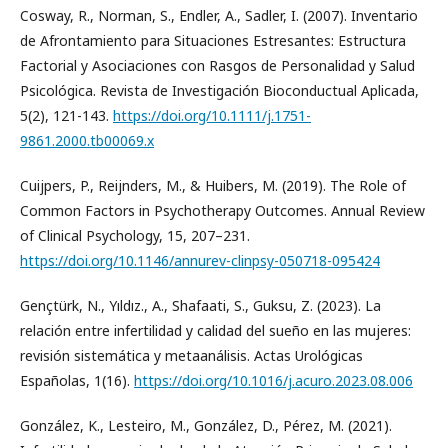
Cosway, R., Norman, S., Endler, A., Sadler, I. (2007). Inventario
de Afrontamiento para Situaciones Estresantes: Estructura
Factorial y Asociaciones con Rasgos de Personalidad y Salud
Psicológica. Revista de Investigación Bioconductual Aplicada,
5(2), 121-143.
https://doi.org/10.1111/j.1751-
9861.2000.tb00069.x
Cuijpers, P., Reijnders, M., & Huibers, M. (2019). The Role of
Common Factors in Psychotherapy Outcomes. Annual Review
of Clinical Psychology, 15, 207–231.
https://doi.org/10.1146/annurev-clinpsy-050718-095424
Gençtürk, N., Yıldız., A., Shafaati, S., Guksu, Z. (2023). La
relación entre infertilidad y calidad del sueño en las mujeres:
revisión sistemática y metaanálisis. Actas Urológicas
Españolas, 1(16).
https://doi.org/10.1016/j.acuro.2023.08.006
González, K., Lesteiro, M., González, D., Pérez, M. (2021).