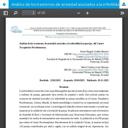
Análisis de los trastornos de ansiedad asociados a la infertilidad en parejas, del Centro Terapéutico Psicobienestar