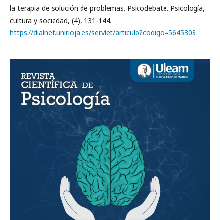
la terapia de solución de problemas. Psicodebate. Psicología,
cultura y sociedad, (4), 131-144.
https://dialnet.unirioja.es/servlet/articulo?codigo=5645303