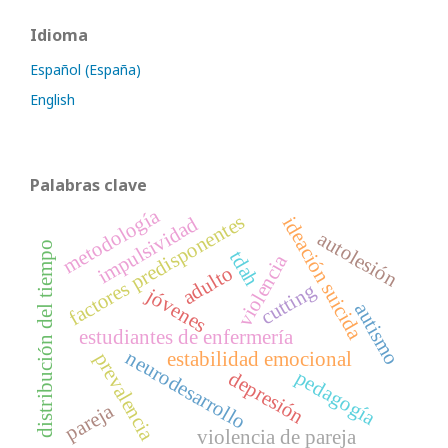
Idioma
Español (España)
English
Palabras clave
metodología
factores predisponentes
impulsividad
ideación suicida
autolesión
distribución del tiempo
tdah
violencia
adulto
cutting
jóvenes
autismo
estudiantes de enfermería
neurodesarrollo
estabilidad emocional
prevalencia
pedagogía
depresión
pareja
violencia de pareja