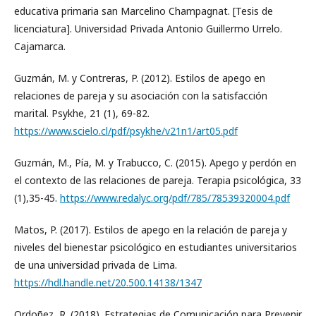
educativa primaria san Marcelino Champagnat. [Tesis de
licenciatura]. Universidad Privada Antonio Guillermo Urrelo.
Cajamarca.
Guzmán, M. y Contreras, P. (2012). Estilos de apego en
relaciones de pareja y su asociación con la satisfacción
marital. Psykhe, 21 (1), 69-82.
https://www.scielo.cl/pdf/psykhe/v21n1/art05.pdf
Guzmán, M., Pía, M. y Trabucco, C. (2015). Apego y perdón en
el contexto de las relaciones de pareja. Terapia psicológica, 33
(1),35-45.
https://www.redalyc.org/pdf/785/78539320004.pdf
Matos, P. (2017). Estilos de apego en la relación de pareja y
niveles del bienestar psicológico en estudiantes universitarios
de una universidad privada de Lima.
https://hdl.handle.net/20.500.14138/1347
Ordoñez, R. (2018). Estrategias de Comunicación para Prevenir