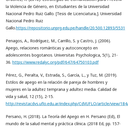
la Violencia de Género, en Estudiantes de la Universidad
Nacional Pedro Ruiz Gallo. [Tesis de Licenciatura,]. Universidad
Nacional Pedro Ruiz
Gallo.
https://repositorio.unprg.edu.pe/handle/20.500.12893/5531
Penagos, A., Rodríguez, M., Carrillo, S. y Castro, J. (2006).
Apego, relaciones románticas y autoconcepto en
adolescentes bogotanos. Universitas Psychologica, 5(1), 21-
36.
https://www.redalyc.org/pdf/647/64750103.pdf
Pérez, G., Peralta, V., Estrada, S., García, L., y Tuz, M. (2019).
Estilos de apego en la relación de pareja de hombres y
mujeres en la adultez temprana y adultez media. Calidad de
vida y salud, 12 (15), 2-15.
http://revistacdvs.uflo.edu.ar/index.php/CdVUFLO/article/view/184
Persano, H. (2018). La Teoría del Apego en H. Persano (Ed), El
mundo de la salud mental y práctica clínica. (2018 Ed, pp. 157-