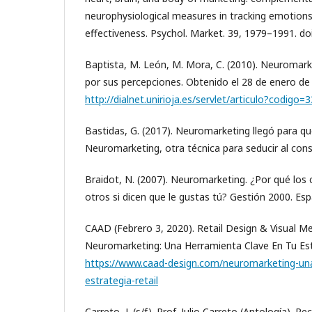
neurophysiological measures in tracking emotion
effectiveness. Psychol. Market. 39, 1979–1991. do
Baptista, M. León, M. Mora, C. (2010). Neuromarke
por sus percepciones. Obtenido el 28 de enero de
http://dialnet.unirioja.es/servlet/articulo?codigo
Bastidas, G. (2017). Neuromarketing llegó para qu
Neuromarketing, otra técnica para seducir al cons
Braidot, N. (2007). Neuromarketing. ¿Por qué los 
otros si dicen que le gustas tú? Gestión 2000. Esp
CAAD (Febrero 3, 2020). Retail Design & Visual Me
Neuromarketing: Una Herramienta Clave En Tu Estr
https://www.caad-design.com/neuromarketing-una
estrategia-retail
Carreto, J. (s/f). Prof. Julio Carreto (Antología). 