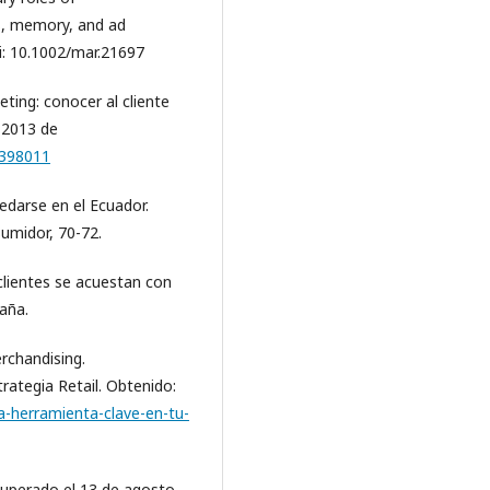
s, memory, and ad
i: 10.1002/mar.21697
ting: conocer al cliente
 2013 de
=3398011
edarse en el Ecuador.
umidor, 70-72.
clientes se acuestan con
aña.
rchandising.
ategia Retail. Obtenido:
-herramienta-clave-en-tu-
Recuperado el 13 de agosto