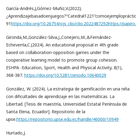
García-Andrés,J,Gómez-Muñiz,V.(2022).
¿Aprendizajebasadoenjuegos?“Catedral1221”comoejemplopráctico.
91
https://doi.org/10.26754/ojs_clio/clio.2022487292https://papiro.
Gironda,M.,González-Silva,J.,Conejero,M.,&Fernández-
Echeverría,C.(2024). An educational proposal in 4th grade
based on collaboration-opposition games under the
cooperative learning model to promote group cohesion.
ESHPA -Education, Sport, Health and Physical Activity, 8(1),
368-387.
https://doi.org/10.5281/zenodo.10640029
González, W. (2024). La estrategia de gamificación en una niña
con dificultades de aprendizaje en las matemáticas. La
Libertad. [Tesis de maestría, Universidad Estatal Península de
Santa Elena, Ecuador]. Repositorio de la
upse.
https://repositorio.upse.edu.ec/handle/46000/10949
Hurtado,J.