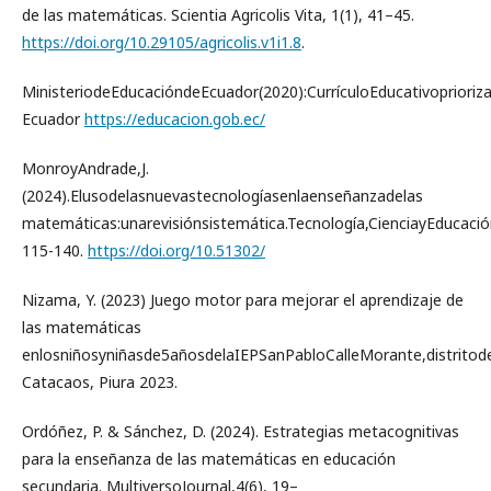
de las matemáticas. Scientia Agricolis Vita, 1(1), 41–45.
https://doi.org/10.29105/agricolis.v1i1.8
.
MinisteriodeEducacióndeEcuador(2020):CurrículoEducativoprioriz
Ecuador
https://educacion.gob.ec/
MonroyAndrade,J.
(2024).Elusodelasnuevastecnologíasenlaenseñanzadelas
matemáticas:unarevisiónsistemática.Tecnología,CienciayEducació
115-140.
https://doi.org/10.51302/
Nizama, Y. (2023) Juego motor para mejorar el aprendizaje de
las matemáticas
enlosniñosyniñasde5añosdelaIEPSanPabloCalleMorante,distritod
Catacaos, Piura 2023.
Ordóñez, P. & Sánchez, D. (2024). Estrategias metacognitivas
para la enseñanza de las matemáticas en educación
secundaria. MultiversoJournal,4(6), 19–