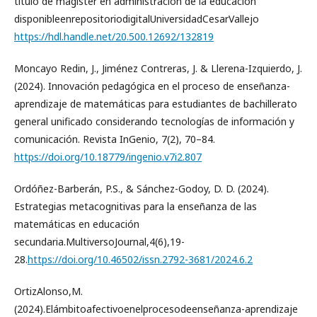
título de magister en administración de la educación
disponibleenrepositoriodigitalUniversidadCesarVallejo
https://hdl.handle.net/20.500.12692/132819
Moncayo Redin, J., Jiménez Contreras, J. & Llerena-Izquierdo, J.
(2024). Innovación pedagógica en el proceso de enseñanza-
aprendizaje de matemáticas para estudiantes de bachillerato
general unificado considerando tecnologías de información y
comunicación. Revista InGenio, 7(2), 70–84.
https://doi.org/10.18779/ingenio.v7i2.807
Ordóñez-Barberán, P.S., & Sánchez-Godoy, D. D. (2024).
Estrategias metacognitivas para la enseñanza de las
matemáticas en educación
secundaria.MultiversoJournal,4(6),19-
28.
https://doi.org/10.46502/issn.2792-3681/2024.6.2
OrtizAlonso,M.
(2024).Elámbitoafectivoenelprocesodeenseñanza-aprendizaje