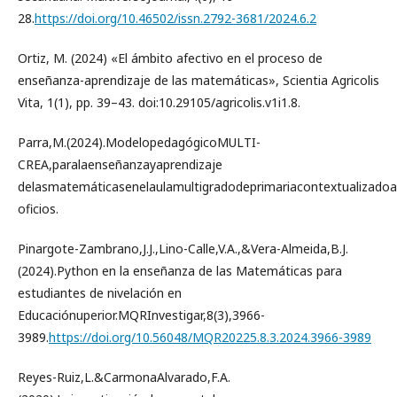
28.
https://doi.org/10.46502/issn.2792-3681/2024.6.2
Ortiz, M. (2024) «El ámbito afectivo en el proceso de
enseñanza-aprendizaje de las matemáticas», Scientia Agricolis
Vita, 1(1), pp. 39–43. doi:10.29105/agricolis.v1i1.8.
Parra,M.(2024).ModelopedagógicoMULTI-
CREA,paralaenseñanzayaprendizaje
delasmatemáticasenelaulamultigradodeprimariacontextualizadoa
oficios.
Pinargote-Zambrano,J.J.,Lino-Calle,V.A.,&Vera-Almeida,B.J.
(2024).Python en la enseñanza de las Matemáticas para
estudiantes de nivelación en
Educaciónuperior.MQRInvestigar,8(3),3966-
3989.
https://doi.org/10.56048/MQR20225.8.3.2024.3966-3989
Reyes-Ruiz,L.&CarmonaAlvarado,F.A.