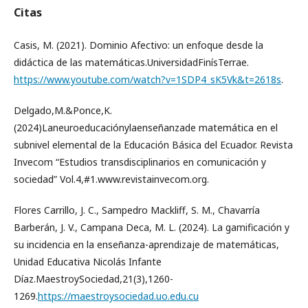
Citas
Casis, M. (2021). Dominio Afectivo: un enfoque desde la
didáctica de las matemáticas.UniversidadFinísTerrae.
https://www.youtube.com/watch?v=1SDP4_sK5Vk&t=2618s
.
Delgado,M.&Ponce,K.
(2024)Laneuroeducaciónylaenseñanzade matemática en el
subnivel elemental de la Educación Básica del Ecuador. Revista
Invecom “Estudios transdisciplinarios en comunicación y
sociedad” Vol.4,#1.www.revistainvecom.org.
Flores Carrillo, J. C., Sampedro Mackliff, S. M., Chavarría
Barberán, J. V., Campana Deca, M. L. (2024). La gamificación y
su incidencia en la enseñanza-aprendizaje de matemáticas,
Unidad Educativa Nicolás Infante
Díaz.MaestroySociedad,21(3),1260-
1269.
https://maestroysociedad.uo.edu.cu