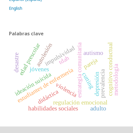
English
Palabras clave
autolesión
edad prescolar
cognitivo conductual
estrategia comunitaria
impulsividad
autismo
desastre
tdah
pareja
metodología
jóvenes
estudiantes de enfermería
prevalencia
ideación suicida
cutting
depresión
violencia
didáctica
regulación emocional
habilidades sociales
adulto