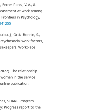
, Ferrer‑Perez, V. A., &
l harassment at work among
. Frontiers in Psychology,
1241255
ou, J., Ortiz‑Bonnin, S.,
). Psychosocial work factors,
usekeepers. Workplace
(2022). The relationship
n women in the service
online publication.
ries, SHARP Program.
y: Progress report to the