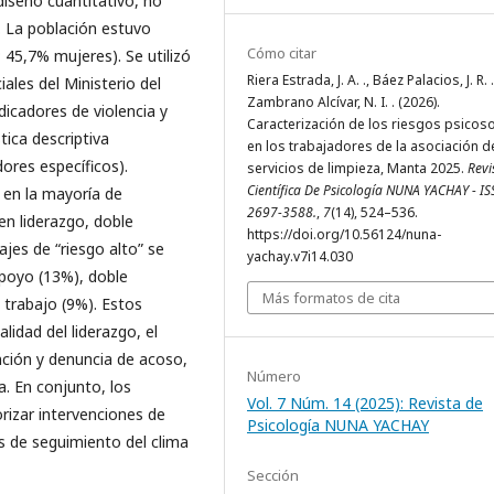
diseño cuantitativo, no
o. La población estuvo
Cómo citar
45,7% mujeres). Se utilizó
Riera Estrada, J. A. ., Báez Palacios, J. R. 
ales del Ministerio del
Zambrano Alcívar, N. I. . (2026).
dicadores de violencia y
Caracterización de los riesgos psicoso
ica descriptiva
en los trabajadores de la asociación d
ores específicos).
servicios de limpieza, Manta 2025.
Revi
Científica De Psicología NUNA YACHAY - IS
 en la mayoría de
2697-3588.
,
7
(14), 524–536.
en liderazgo, doble
https://doi.org/10.56124/nuna-
jes de “riesgo alto” se
yachay.v7i14.030
apoyo (13%), doble
Más formatos de cita
 trabajo (9%). Estos
lidad del liderazgo, el
nción y denuncia de acoso,
Número
a. En conjunto, los
Vol. 7 Núm. 14 (2025): Revista de
orizar intervenciones de
Psicología NUNA YACHAY
s de seguimiento del clima
Sección