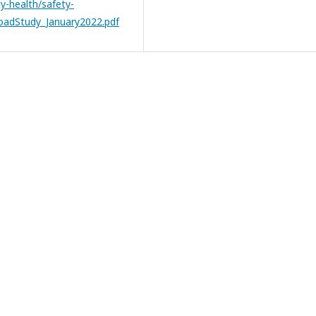
ty-health/safety-
loadStudy_January2022.pdf