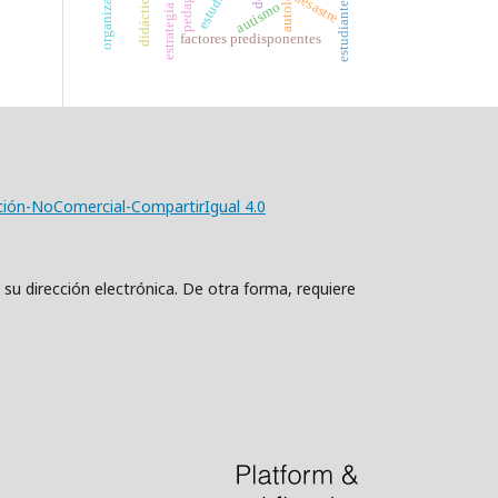
pedagogía
autolesión
desastre
didáctica
estudiantes
autismo
factores predisponentes
ción-NoComercial-CompartirIgual 4.0
 su dirección electrónica. De otra forma, requiere