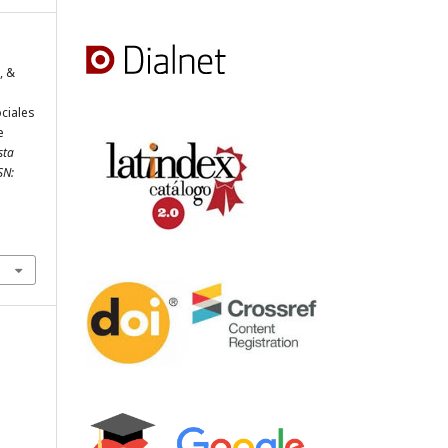
., &
ciales
e
sta
SN: