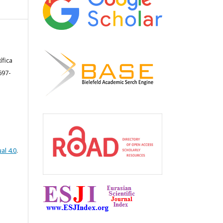
ífica
697-
al 4.0
.