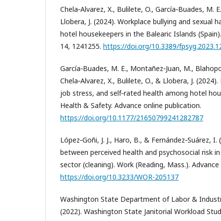
Chela‑Alvarez, X., Bulilete, O., García‑Buades, M. E.
Llobera, J. (2024). Workplace bullying and sexua
hotel housekeepers in the Balearic Islands (Spain)
14, 1241255.
https://doi.org/10.3389/fpsyg.2023.
García‑Buades, M. E., Montañez‑Juan, M., Blahopoul
Chela‑Alvarez, X., Bulilete, O., & Llobera, J. (2024
job stress, and self‑rated health among hotel ho
Health & Safety. Advance online publication.
https://doi.org/10.1177/21650799241282787
López‑Goñi, J. J., Haro, B., & Fernández‑Suárez, I. 
between perceived health and psychosocial risk i
sector (cleaning). Work (Reading, Mass.). Advance 
https://doi.org/10.3233/WOR-205137
Washington State Department of Labor & Indust
(2022). Washington State Janitorial Workload Stud