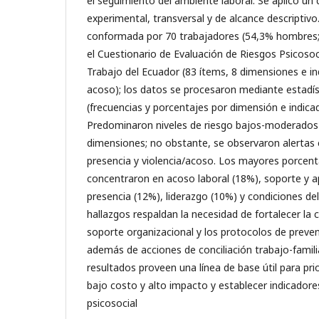
el seguimiento del ambiente laboral. Se aplicó un 
experimental, transversal y de alcance descriptiv
conformada por 70 trabajadores (54,3% hombres; 
el Cuestionario de Evaluación de Riesgos Psicosoci
Trabajo del Ecuador (83 ítems, 8 dimensiones e in
acoso); los datos se procesaron mediante estadíst
(frecuencias y porcentajes por dimensión e indicad
Predominaron niveles de riesgo bajos-moderados
dimensiones; no obstante, se observaron alertas 
presencia y violencia/acoso. Los mayores porcenta
concentraron en acoso laboral (18%), soporte y 
presencia (12%), liderazgo (10%) y condiciones del
hallazgos respaldan la necesidad de fortalecer la ca
soporte organizacional y los protocolos de preve
además de acciones de conciliación trabajo-famili
resultados proveen una línea de base útil para pri
bajo costo y alto impacto y establecer indicadore
psicosocial