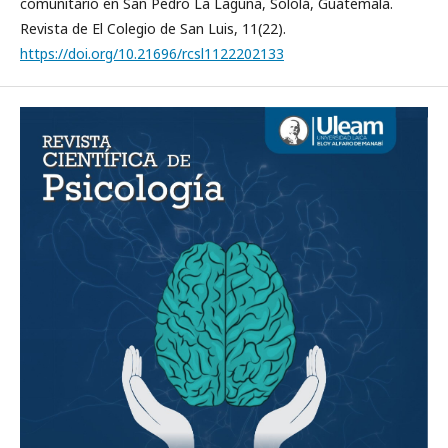
comunitario en San Pedro La Laguna, Sololá, Guatemala.
Revista de El Colegio de San Luis, 11(22).
https://doi.org/10.21696/rcsl1122202133