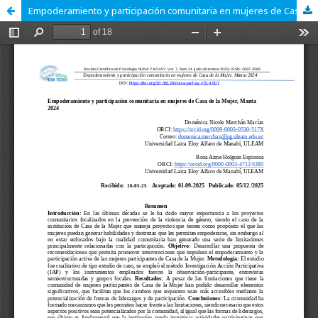
Empoderamiento y participación comunitaria en mujeres de Casa de la Mujer, Manta 2024