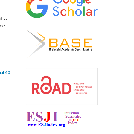
ífica
697-
al 4.0
.