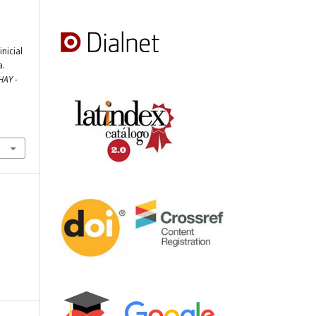
nicial
a.
HAY -