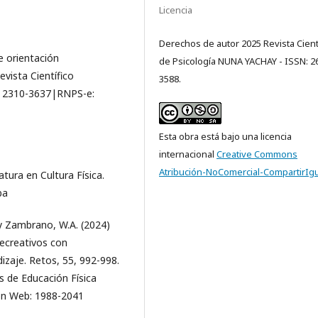
Licencia
Derechos de autor 2025 Revista Cient
de orientación
de Psicología NUNA YACHAY - ISSN: 2
vista Científico
3588.
e: 2310-3637|RNPS-e:
Esta obra está bajo una licencia
internacional
Creative Commons
Atribución-NoComercial-CompartirIgu
tura en Cultura Física.
ba
 y Zambrano, W.A. (2024)
recreativos con
dizaje. Retos, 55, 992-998.
 de Educación Física
ión Web: 1988-2041