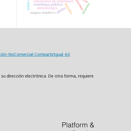
saúde mental
jóvenes
estudiantes de enfermería
desastre
autismo
enseñanza pública
adulto
metodología
mapeo temático
ción-NoComercial-CompartirIgual 4.0
 su dirección electrónica. De otra forma, requiere