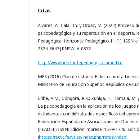
Citas
Álvarez, A.; Cala, T.Y. y Ordaz, M. (2022) Proceso 
psicopedagógica y su repercusión en el deporte. Re
Pedagógica. Horizonte Pedagógico 11 (1). ISSN-
2324-3647|RNSW: A-0872.
http://www.horizontepedagógico.rimed.cu
MES (2016) Plan de estudio E de la carrera Licencia
Ministerio de Educación Superior. República de Cu
Uribe, A.M.; Góngora, R.K.; Zuñiga, H., Tomalá, M.
La psicopedagogía en la aplicación de los juegos 
estudiantes con dificultades específicas del apren
Federación Española de Asociaciones de Docentes
(FEADEF) ISSN: Edición impresa: 1579-1726. Edic
(
https://recyt.fecyt.es/index.php/retos/index)