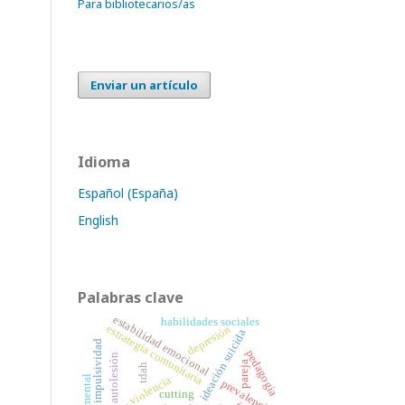
Para bibliotecarios/as
Enviar un artículo
Idioma
Español (España)
English
Palabras clave
estabilidad emocional
habilidades sociales
estrategia comunitaria
depresión
ideación suicida
impulsividad
pedagogía
autolesión
pareja
tdah
violencia
prevalencia
cutting