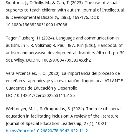
Sigafoos, J., O’Reilly, M., & Carr, T. (2023). The use of visual
supports to teach children with autism. Journal of Intellectual
& Developmental Disability, 28(2), 169-176. DOI:
10.1080/1366825031000147056
Tager-Flusberg, H. (2024). Language and communication in
autism. In F. R. Volkmar, R. Paul, & A. Klin (Eds.), Handbook of
autism and pervasive developmental disorders (4th ed., pp. 30-
56). Wiley. DOI: 10.1002/9780470939345.ch2
Vera Arcentales, F. O. (2020). La importancia del proceso de
enseñanza-aprendizaje y la evaluación diagnóstica. ATLANTE
Cuadernos de Educación y Desarrollo.
DOI:10.14201/scero2022531115135
Wehmeyer, M. L., & Gragoudas, S. (2024). The role of special
education in facilitating inclusion: A review of the literature.
Journal of Special Education Leadership, 27(1), 10-21.
https://doi.org/10.26820/78-9942-622-11-2