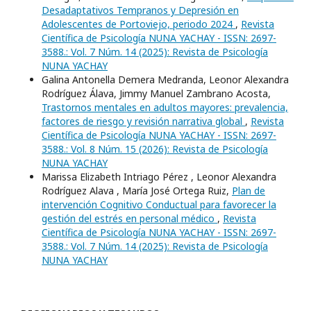
Desadaptativos Tempranos y Depresión en
Adolescentes de Portoviejo, periodo 2024
,
Revista
Científica de Psicología NUNA YACHAY - ISSN: 2697-
3588.: Vol. 7 Núm. 14 (2025): Revista de Psicología
NUNA YACHAY
Galina Antonella Demera Medranda, Leonor Alexandra
Rodríguez Álava, Jimmy Manuel Zambrano Acosta,
Trastornos mentales en adultos mayores: prevalencia,
factores de riesgo y revisión narrativa global
,
Revista
Científica de Psicología NUNA YACHAY - ISSN: 2697-
3588.: Vol. 8 Núm. 15 (2026): Revista de Psicología
NUNA YACHAY
Marissa Elizabeth Intriago Pérez , Leonor Alexandra
Rodríguez Alava , María José Ortega Ruiz,
Plan de
intervención Cognitivo Conductual para favorecer la
gestión del estrés en personal médico
,
Revista
Científica de Psicología NUNA YACHAY - ISSN: 2697-
3588.: Vol. 7 Núm. 14 (2025): Revista de Psicología
NUNA YACHAY