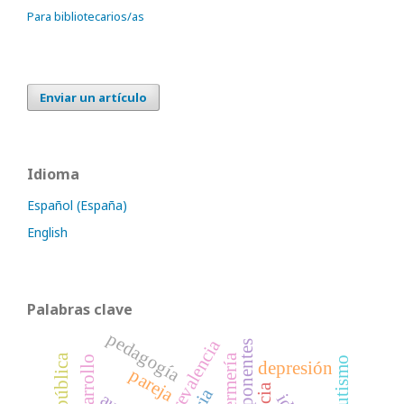
Para bibliotecarios/as
Enviar un artículo
Idioma
Español (España)
English
Palabras clave
pedagogía
prevalencia
autismo
depresión
pareja