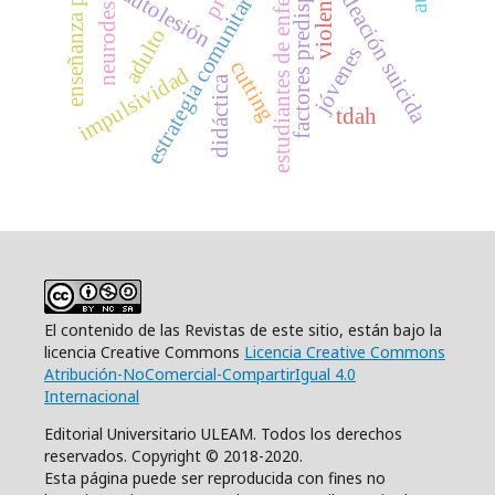
factores predisponentes
estudiantes de enfermería
enseñanza pública
neurodesarrollo
violencia
estrategia comunitaria
autolesión
ideación suicida
adulto
jóvenes
cutting
impulsividad
didáctica
tdah
El contenido de las Revistas de este sitio, están bajo la
licencia Creative Commons
Licencia Creative Commons
Atribución-NoComercial-CompartirIgual 4.0
Internacional
Editorial Universitario ULEAM. Todos los derechos
reservados. Copyright © 2018-2020.
Esta página puede ser reproducida con fines no