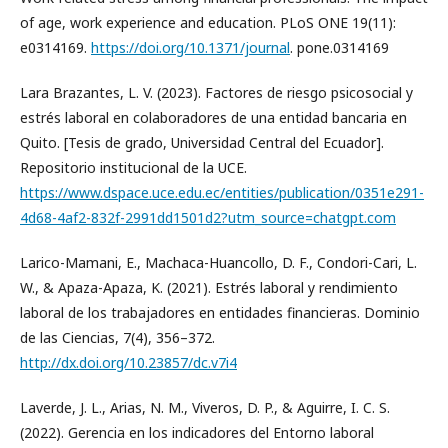
of age, work experience and education. PLoS ONE 19(11):
e0314169.
https://doi.org/10.1371/journal
. pone.0314169
Lara Brazantes, L. V. (2023). Factores de riesgo psicosocial y
estrés laboral en colaboradores de una entidad bancaria en
Quito. [Tesis de grado, Universidad Central del Ecuador].
Repositorio institucional de la UCE.
https://www.dspace.uce.edu.ec/entities/publication/0351e291-
4d68-4af2-832f-2991dd1501d2?utm_source=chatgpt.com
Larico-Mamani, E., Machaca-Huancollo, D. F., Condori-Cari, L.
W., & Apaza-Apaza, K. (2021). Estrés laboral y rendimiento
laboral de los trabajadores en entidades financieras. Dominio
de las Ciencias, 7(4), 356–372.
http://dx.doi.org/10.23857/dc.v7i4
Laverde, J. L., Arias, N. M., Viveros, D. P., & Aguirre, I. C. S.
(2022). Gerencia en los indicadores del Entorno laboral