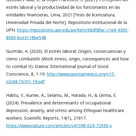
estrés laboral y la productividad de los funcionarios en las
entidades financieras, Lima, 2021 [Tesis de licenciatura,
Universidad Privada del Norte]. Repositorio institucional de la
UPN.
https://repositorio.upn.edu.pe/item/68dfdfac-c1ed-4305-
8069-bce3118be548
Guzmán, A. (2020). El estrés laboral: Origen, consecuencias y
cómo combatirlo (Work stress, origin, consequences and how
to combat it). Daena: International Journal of Good
Conscience, 8, 1-19.
http://www.spentamexico.org/v15-
n3/A8.15(3)1-19.pdf
Habtu, Y., Kumie, A., Selamu, M., Harada, H., & Girma, E.
(2024). Prevalence and determinants of occupational
depression, anxiety, and stress among Ethiopian healthcare
workers. Scientific Reports, 14(1), 21817.
https://www.nature.com/articles/s41598-024-72930-x