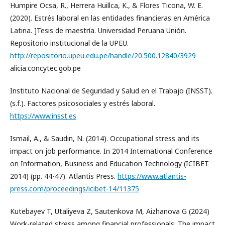
Humpire Ocsa, R., Herrera Huillca, K., & Flores Ticona, W. E.
(2020). Estrés laboral en las entidades financieras en América
Latina. ]Tesis de maestría. Universidad Peruana Unión.
Repositorio institucional de la UPEU.
http://repositorio.upeu.edu.pe/handle/20.500.12840/3929
alicia.concytec.gob.pe
Instituto Nacional de Seguridad y Salud en el Trabajo (INSST).
(s.f.). Factores psicosociales y estrés laboral.
https://www.insst.es
Ismail, A., & Saudin, N. (2014). Occupational stress and its
impact on job performance. In 2014 International Conference
on Information, Business and Education Technology (ICIBET
2014) (pp. 44-47). Atlantis Press.
https://www.atlantis-
press.com/proceedings/icibet-14/11375
Kutebayev T, Utaliyeva Z, Sautenkova M, Aizhanova G (2024)
Work-related stress among financial professionals: The impact