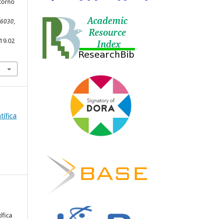
storno
0-6030
,
i19.02
tífica
ífica