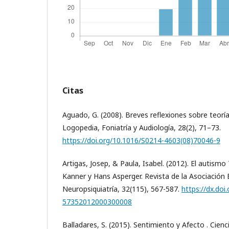
Citas
Aguado, G. (2008). Breves reflexiones sobre teorí
Logopedia, Foniatría y Audiología, 28(2), 71–73.
https://doi.org/10.1016/S0214-4603(08)70046-9
Artigas, Josep, & Paula, Isabel. (2012). El autis
Kanner y Hans Asperger. Revista de la Asociación
Neuropsiquiatría, 32(115), 567-587.
https://dx.doi
57352012000300008
Balladares, S. (2015). Sentimiento y Afecto . Cienc