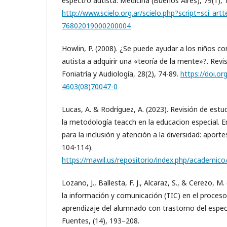
espectro autista. Medicina (Buenos Aires), 79(1),
http://www.scielo.org.ar/scielo.php?script=sci_ar
76802019000200004
Howlin, P. (2008). ¿Se puede ayudar a los niños c
autista a adquirir una «teoría de la mente»?. Rev
Foniatría y Audiología, 28(2), 74-89.
https://doi.o
4603(08)70047-0
Lucas, A. & Rodríguez, A. (2023). Revisión de estud
la metodología teacch en la educacion especial. 
para la inclusión y atención a la diversidad: apor
104-114).
https://mawil.us/repositorio/index.php/academic
Lozano, J., Ballesta, F. J., Alcaraz, S., & Cerezo, M
la información y comunicación (TIC) en el proces
aprendizaje del alumnado con trastorno del espect
Fuentes, (14), 193–208.