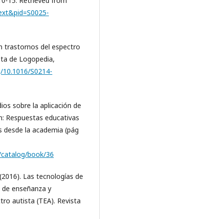
 10-15. Retrieved from
ttext&pid=S0025-
on trastornos del espectro
ista de Logopedia,
rg/10.1016/S0214-
ios sobre la aplicación de
En: Respuestas educativas
tes desde la academia (pág
o/catalog/book/36
. (2016). Las tecnologías de
o de enseñanza y
ro autista (TEA). Revista