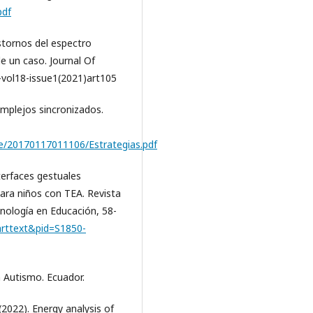
pdf
stornos del espectro
de un caso. Journal Of
-vol18-issue1(2021)art105
plejos sincronizados.
lle/20170117011106/Estrategias.pdf
nterfaces gestuales
ara niños con TEA. Revista
nología en Educación, 58-
_arttext&pid=S1850-
n Autismo. Ecuador.
 (2022). Energy analysis of