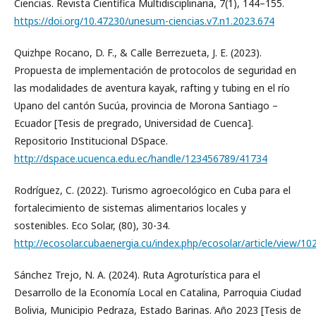
Ciencias. Revista Científica Multidisciplinaria, 7(1), 144–155.
https://doi.org/10.47230/unesum-ciencias.v7.n1.2023.674
Quizhpe Rocano, D. F., & Calle Berrezueta, J. E. (2023).
Propuesta de implementación de protocolos de seguridad en
las modalidades de aventura kayak, rafting y tubing en el río
Upano del cantón Sucúa, provincia de Morona Santiago –
Ecuador [Tesis de pregrado, Universidad de Cuenca].
Repositorio Institucional DSpace.
http://dspace.ucuenca.edu.ec/handle/123456789/41734
Rodríguez, C. (2022). Turismo agroecológico en Cuba para el
fortalecimiento de sistemas alimentarios locales y
sostenibles. Eco Solar, (80), 30-34.
http://ecosolar.cubaenergia.cu/index.php/ecosolar/article/view/10
Sánchez Trejo, N. A. (2024). Ruta Agroturística para el
Desarrollo de la Economía Local en Catalina, Parroquia Ciudad
Bolivia, Municipio Pedraza, Estado Barinas. Año 2023 [Tesis de