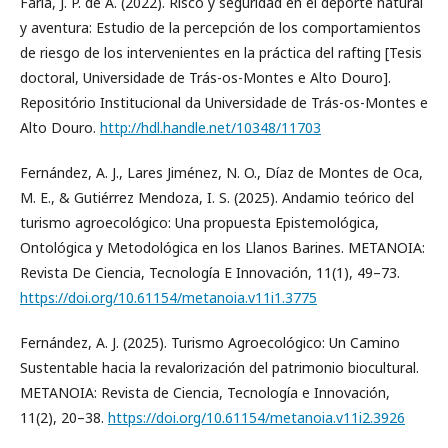
Faria, J. P. de A. (2022). Risco y seguridad en el deporte natural
y aventura: Estudio de la percepción de los comportamientos
de riesgo de los intervenientes en la práctica del rafting [Tesis
doctoral, Universidade de Trás-os-Montes e Alto Douro].
Repositório Institucional da Universidade de Trás-os-Montes e
Alto Douro.
http://hdl.handle.net/10348/11703
Fernández, A. J., Lares Jiménez, N. O., Díaz de Montes de Oca,
M. E., & Gutiérrez Mendoza, I. S. (2025). Andamio teórico del
turismo agroecológico: Una propuesta Epistemológica,
Ontológica y Metodológica en los Llanos Barines. METANOIA:
Revista De Ciencia, Tecnología E Innovación, 11(1), 49–73.
https://doi.org/10.61154/metanoia.v11i1.3775
Fernández, A. J. (2025). Turismo Agroecológico: Un Camino
Sustentable hacia la revalorización del patrimonio biocultural.
METANOIA: Revista de Ciencia, Tecnología e Innovación,
11(2), 20–38.
https://doi.org/10.61154/metanoia.v11i2.3926