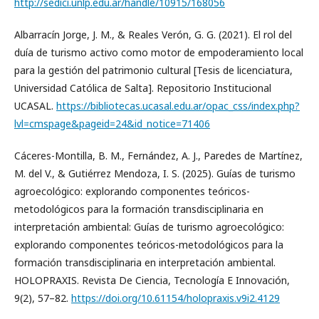
http://sedici.unlp.edu.ar/handle/10915/168056
Albarracín Jorge, J. M., & Reales Verón, G. G. (2021). El rol del
duía de turismo activo como motor de empoderamiento local
para la gestión del patrimonio cultural [Tesis de licenciatura,
Universidad Católica de Salta]. Repositorio Institucional
UCASAL.
https://bibliotecas.ucasal.edu.ar/opac_css/index.php?
lvl=cmspage&pageid=24&id_notice=71406
Cáceres-Montilla, B. M., Fernández, A. J., Paredes de Martínez,
M. del V., & Gutiérrez Mendoza, I. S. (2025). Guías de turismo
agroecológico: explorando componentes teóricos-
metodológicos para la formación transdisciplinaria en
interpretación ambiental: Guías de turismo agroecológico:
explorando componentes teóricos-metodológicos para la
formación transdisciplinaria en interpretación ambiental.
HOLOPRAXIS. Revista De Ciencia, Tecnología E Innovación,
9(2), 57–82.
https://doi.org/10.61154/holopraxis.v9i2.4129