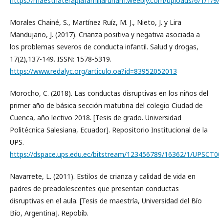
https://maestriaterapiafamiliarunam.weebly.com/uploads/6/1/1/
Morales Chainé, S., Martínez Ruíz, M. J., Nieto, J. y Lira
Mandujano, J. (2017). Crianza positiva y negativa asociada a
los problemas severos de conducta infantil. Salud y drogas,
17(2),137-149. ISSN: 1578-5319.
https://www.redalyc.org/articulo.oa?id=83952052013
Morocho, C. (2018). Las conductas disruptivas en los niños del
primer año de básica sección matutina del colegio Ciudad de
Cuenca, año lectivo 2018. [Tesis de grado. Universidad
Politécnica Salesiana, Ecuador]. Repositorio Institucional de la
UPS.
https://dspace.ups.edu.ec/bitstream/123456789/16362/1/UPSCT0
Navarrete, L. (2011). Estilos de crianza y calidad de vida en
padres de preadolescentes que presentan conductas
disruptivas en el aula. [Tesis de maestría, Universidad del Bío
Bío, Argentina]. Repobib.