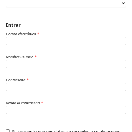
Entrar
Correo electrónico
*
Nombre usuario
*
Contraseña
*
Repita la contraseña
*
Sí, consiento que mis datos se recopilen y se almacenen