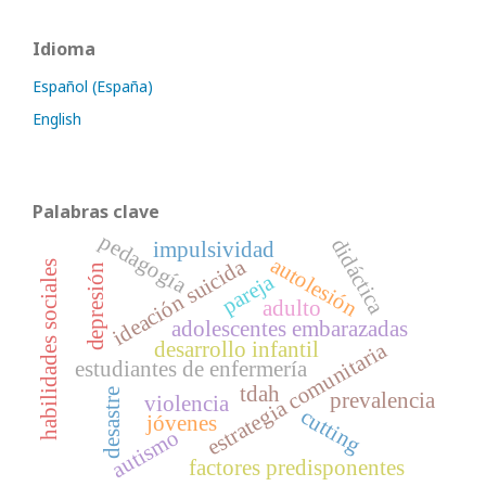
Idioma
Español (España)
English
Palabras clave
pedagogía
didáctica
impulsividad
autolesión
ideación suicida
habilidades sociales
depresión
pareja
adulto
adolescentes embarazadas
desarrollo infantil
estrategia comunitaria
estudiantes de enfermería
tdah
desastre
prevalencia
violencia
cutting
jóvenes
autismo
factores predisponentes