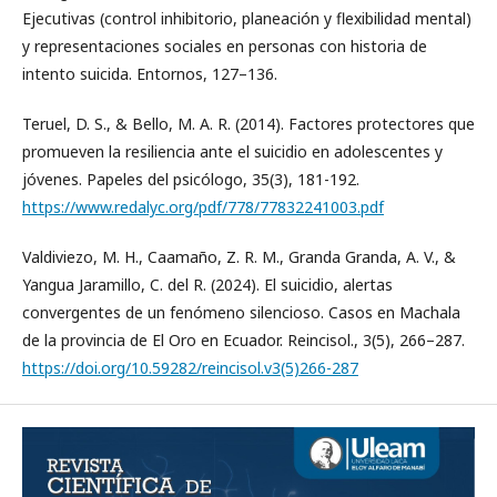
Ejecutivas (control inhibitorio, planeación y flexibilidad mental)
y representaciones sociales en personas con historia de
intento suicida. Entornos, 127–136.
Teruel, D. S., & Bello, M. A. R. (2014). Factores protectores que
promueven la resiliencia ante el suicidio en adolescentes y
jóvenes. Papeles del psicólogo, 35(3), 181-192.
https://www.redalyc.org/pdf/778/77832241003.pdf
Valdiviezo, M. H., Caamaño, Z. R. M., Granda Granda, A. V., &
Yangua Jaramillo, C. del R. (2024). El suicidio, alertas
convergentes de un fenómeno silencioso. Casos en Machala
de la provincia de El Oro en Ecuador. Reincisol., 3(5), 266–287.
https://doi.org/10.59282/reincisol.v3(5)266-287