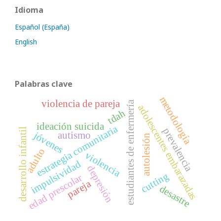
Idioma
Español (España)
English
Palabras clave
metodología
violencia de pareja
estudiantes de enfermería
adolescentes embarazadas
tdah
ideación suicida
estrategia comunitaria
prevalencia
desarrollo infantil
jóvenes
autismo
autolesión
adulto
violencia
impulsividad
depresión
cutting
edad prescolar
pareja
desastre