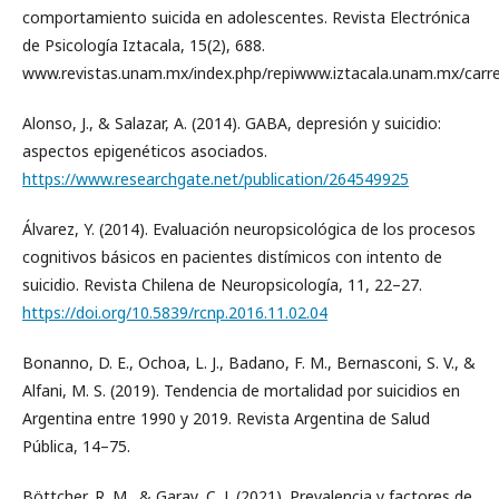
comportamiento suicida en adolescentes. Revista Electrónica
de Psicología Iztacala, 15(2), 688.
www.revistas.unam.mx/index.php/repiwww.iztacala.unam.mx/carrer
Alonso, J., & Salazar, A. (2014). GABA, depresión y suicidio:
aspectos epigenéticos asociados.
https://www.researchgate.net/publication/264549925
Álvarez, Y. (2014). Evaluación neuropsicológica de los procesos
cognitivos básicos en pacientes distímicos con intento de
suicidio. Revista Chilena de Neuropsicología, 11, 22–27.
https://doi.org/10.5839/rcnp.2016.11.02.04
Bonanno, D. E., Ochoa, L. J., Badano, F. M., Bernasconi, S. V., &
Alfani, M. S. (2019). Tendencia de mortalidad por suicidios en
Argentina entre 1990 y 2019. Revista Argentina de Salud
Pública, 14–75.
Böttcher, R. M., & Garay, C. J. (2021). Prevalencia y factores de