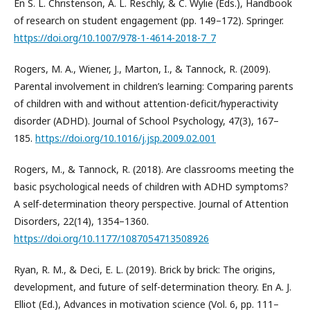
En S. L. Christenson, A. L. Reschly, & C. Wylie (Eds.), Handbook
of research on student engagement (pp. 149–172). Springer.
https://doi.org/10.1007/978-1-4614-2018-7_7
Rogers, M. A., Wiener, J., Marton, I., & Tannock, R. (2009).
Parental involvement in children’s learning: Comparing parents
of children with and without attention-deficit/hyperactivity
disorder (ADHD). Journal of School Psychology, 47(3), 167–
185.
https://doi.org/10.1016/j.jsp.2009.02.001
Rogers, M., & Tannock, R. (2018). Are classrooms meeting the
basic psychological needs of children with ADHD symptoms?
A self-determination theory perspective. Journal of Attention
Disorders, 22(14), 1354–1360.
https://doi.org/10.1177/1087054713508926
Ryan, R. M., & Deci, E. L. (2019). Brick by brick: The origins,
development, and future of self-determination theory. En A. J.
Elliot (Ed.), Advances in motivation science (Vol. 6, pp. 111–