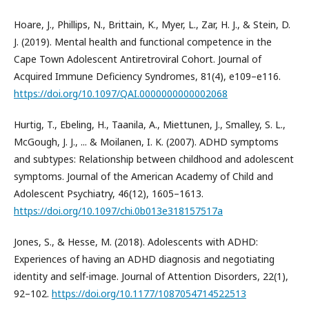
Hoare, J., Phillips, N., Brittain, K., Myer, L., Zar, H. J., & Stein, D.
J. (2019). Mental health and functional competence in the
Cape Town Adolescent Antiretroviral Cohort. Journal of
Acquired Immune Deficiency Syndromes, 81(4), e109–e116.
https://doi.org/10.1097/QAI.0000000000002068
Hurtig, T., Ebeling, H., Taanila, A., Miettunen, J., Smalley, S. L.,
McGough, J. J., ... & Moilanen, I. K. (2007). ADHD symptoms
and subtypes: Relationship between childhood and adolescent
symptoms. Journal of the American Academy of Child and
Adolescent Psychiatry, 46(12), 1605–1613.
https://doi.org/10.1097/chi.0b013e318157517a
Jones, S., & Hesse, M. (2018). Adolescents with ADHD:
Experiences of having an ADHD diagnosis and negotiating
identity and self-image. Journal of Attention Disorders, 22(1),
92–102.
https://doi.org/10.1177/1087054714522513