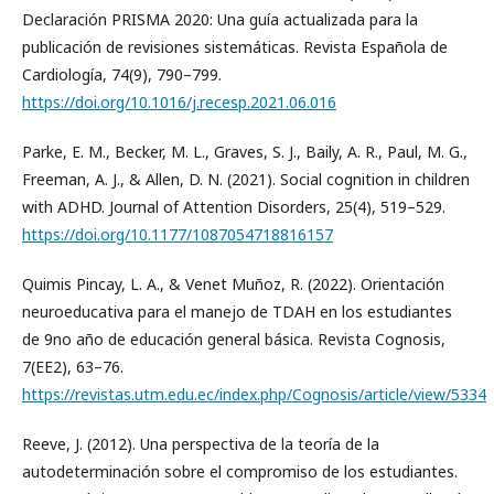
Declaración PRISMA 2020: Una guía actualizada para la
publicación de revisiones sistemáticas. Revista Española de
Cardiología, 74(9), 790–799.
https://doi.org/10.1016/j.recesp.2021.06.016
Parke, E. M., Becker, M. L., Graves, S. J., Baily, A. R., Paul, M. G.,
Freeman, A. J., & Allen, D. N. (2021). Social cognition in children
with ADHD. Journal of Attention Disorders, 25(4), 519–529.
https://doi.org/10.1177/1087054718816157
Quimis Pincay, L. A., & Venet Muñoz, R. (2022). Orientación
neuroeducativa para el manejo de TDAH en los estudiantes
de 9no año de educación general básica. Revista Cognosis,
7(EE2), 63–76.
https://revistas.utm.edu.ec/index.php/Cognosis/article/view/5334
Reeve, J. (2012). Una perspectiva de la teoría de la
autodeterminación sobre el compromiso de los estudiantes.