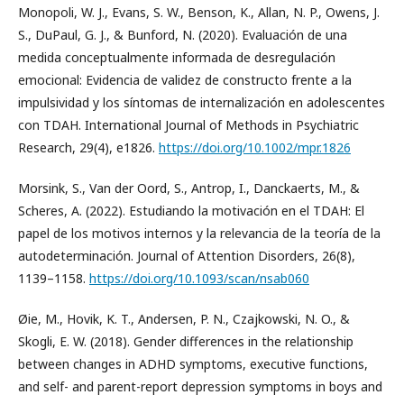
Monopoli, W. J., Evans, S. W., Benson, K., Allan, N. P., Owens, J.
S., DuPaul, G. J., & Bunford, N. (2020). Evaluación de una
medida conceptualmente informada de desregulación
emocional: Evidencia de validez de constructo frente a la
impulsividad y los síntomas de internalización en adolescentes
con TDAH. International Journal of Methods in Psychiatric
Research, 29(4), e1826.
https://doi.org/10.1002/mpr.1826
Morsink, S., Van der Oord, S., Antrop, I., Danckaerts, M., &
Scheres, A. (2022). Estudiando la motivación en el TDAH: El
papel de los motivos internos y la relevancia de la teoría de la
autodeterminación. Journal of Attention Disorders, 26(8),
1139–1158.
https://doi.org/10.1093/scan/nsab060
Øie, M., Hovik, K. T., Andersen, P. N., Czajkowski, N. O., &
Skogli, E. W. (2018). Gender differences in the relationship
between changes in ADHD symptoms, executive functions,
and self- and parent-report depression symptoms in boys and