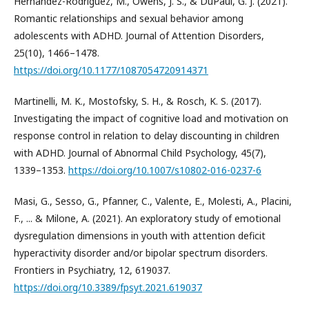
Hernandez-Rodriguez, M., Owens, J. S., & DuPaul, G. J. (2021).
Romantic relationships and sexual behavior among
adolescents with ADHD. Journal of Attention Disorders,
25(10), 1466–1478.
https://doi.org/10.1177/1087054720914371
Martinelli, M. K., Mostofsky, S. H., & Rosch, K. S. (2017).
Investigating the impact of cognitive load and motivation on
response control in relation to delay discounting in children
with ADHD. Journal of Abnormal Child Psychology, 45(7),
1339–1353.
https://doi.org/10.1007/s10802-016-0237-6
Masi, G., Sesso, G., Pfanner, C., Valente, E., Molesti, A., Placini,
F., ... & Milone, A. (2021). An exploratory study of emotional
dysregulation dimensions in youth with attention deficit
hyperactivity disorder and/or bipolar spectrum disorders.
Frontiers in Psychiatry, 12, 619037.
https://doi.org/10.3389/fpsyt.2021.619037