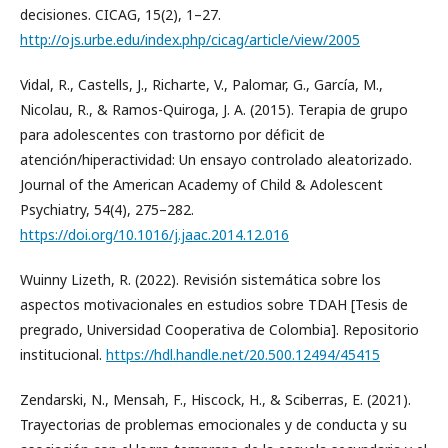
decisiones. CICAG, 15(2), 1–27.
http://ojs.urbe.edu/index.php/cicag/article/view/2005
Vidal, R., Castells, J., Richarte, V., Palomar, G., García, M.,
Nicolau, R., & Ramos-Quiroga, J. A. (2015). Terapia de grupo
para adolescentes con trastorno por déficit de
atención/hiperactividad: Un ensayo controlado aleatorizado.
Journal of the American Academy of Child & Adolescent
Psychiatry, 54(4), 275–282.
https://doi.org/10.1016/j.jaac.2014.12.016
Wuinny Lizeth, R. (2022). Revisión sistemática sobre los
aspectos motivacionales en estudios sobre TDAH [Tesis de
pregrado, Universidad Cooperativa de Colombia]. Repositorio
institucional.
https://hdl.handle.net/20.500.12494/45415
Zendarski, N., Mensah, F., Hiscock, H., & Sciberras, E. (2021).
Trayectorias de problemas emocionales y de conducta y su