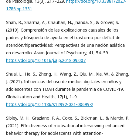
de Psicología, 13(3), 217–229.
https://doi.org/10.33881/2027-
1786.rip.1331
Shah, R., Sharma, A., Chauhan, N., Jhanda, S., & Grover, S.
(2019). Comprensión de las explicaciones causales de los
padres y búsqueda de ayuda en el trastorno por déficit de
atención/hiperactividad: Perspectivas de una nación asiática
en desarrollo. Asian Journal of Psychiatry, 41, 54–59.
https://doi.org/10.1016/j.ajp.2018.09.007
Shuai, L., He, S., Zheng, H., Wang, Z., Qiu, M., Xia, W., & Zhang,
J. (2021). Influencias del uso de medios digitales en niños y
adolescentes con TDAH durante la pandemia de COVID-19.
Globalization and Health, 17(1), 1–9.
https://doi.org/10.1186/s12992-021-00699-z
Sibley, M. H., Graziano, P. A., Coxe, S., Bickman, L., & Martin, P.
(2021). Effectiveness of motivational interviewing-enhanced
behavior therapy for adolescents with attention-