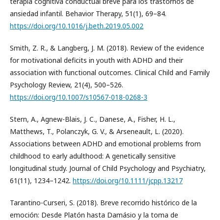
terapia cognitiva conductual breve para los trastornos de
ansiedad infantil. Behavior Therapy, 51(1), 69–84.
https://doi.org/10.1016/j.beth.2019.05.002
Smith, Z. R., & Langberg, J. M. (2018). Review of the evidence
for motivational deficits in youth with ADHD and their
association with functional outcomes. Clinical Child and Family
Psychology Review, 21(4), 500–526.
https://doi.org/10.1007/s10567-018-0268-3
Stern, A., Agnew-Blais, J. C., Danese, A., Fisher, H. L.,
Matthews, T., Polanczyk, G. V., & Arseneault, L. (2020).
Associations between ADHD and emotional problems from
childhood to early adulthood: A genetically sensitive
longitudinal study. Journal of Child Psychology and Psychiatry,
61(11), 1234–1242.
https://doi.org/10.1111/jcpp.13217
Tarantino-Curseri, S. (2018). Breve recorrido histórico de la
emoción: Desde Platón hasta Damásio y la toma de