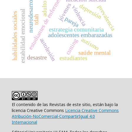
estudiantes de enfermería
neurodesarrollo
adulto
jóvenes
depresión
prevalencia
violencia
estabilidad emocional
habilidades sociales
tdah
pareja
estrategia comunitaria
adolescentes embarazadas
autismo
autolesión
cutting
saúde mental
desastre
estudiantes
El contenido de las Revistas de este sitio, están bajo la
licencia Creative Commons
Licencia Creative Commons
Atribución-NoComercial-CompartirIgual 4.0
Internacional