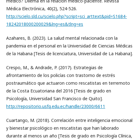
médico? Dilema en la relación médico-paciente. Revista
Médica Electrónica, 40(2), 524-526.
http://scielo.sld.cu/scielo.php?script=sci_arttext&pid=S1684-
18242018000200029&lng=es&tlng=es
Azahares, B. (2023). La salud mental relacionada con la
pandemia en el personal en la Universidad de Ciencias Médicas
de la Habana [Tesis de licenciatura, Universidad de La Habana].
Crespo, M., & Andrade, P. (2017). Estrategias de
afrontamiento de los policías con trastorno de estrés
postraumático que actuaron como rescatistas en terremoto
de la Costa Ecuatoriana del 2016 [Tesis de grado en
Psicología, Universidad San Francisco de Quito].
http://repositorio.usfq.edu.ec/handle/23000/6611
Cuartango, M. (2018). Correlación entre inteligencia emocional
y bienestar psicológico en rescatistas que han laborado
durante al menos un año [Tesis de grado en Psicología Clínica,