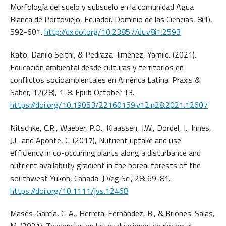
Morfología del suelo y subsuelo en la comunidad Agua
Blanca de Portoviejo, Ecuador. Dominio de las Ciencias, 8(1),
592-601.
http://dx.doi.org/10.23857/dc.v8i1.2593
Kato, Danilo Seithi, & Pedraza-Jiménez, Yamile. (2021).
Educación ambiental desde culturas y territorios en
conflictos socioambientales en América Latina. Praxis &
Saber, 12(28), 1-8. Epub October 13.
https://doi.org/10.19053/22160159.v12.n28.2021.12607
Nitschke, C.R., Waeber, P.O., Klaassen, J.W., Dordel, J., Innes,
J.L. and Aponte, C. (2017), Nutrient uptake and use
efficiency in co-occurring plants along a disturbance and
nutrient availability gradient in the boreal forests of the
southwest Yukon, Canada. J Veg Sci, 28: 69-81.
https://doi.org/10.1111/jvs.12468
Masés-García, C. A., Herrera-Fernández, B., & Briones-Salas,