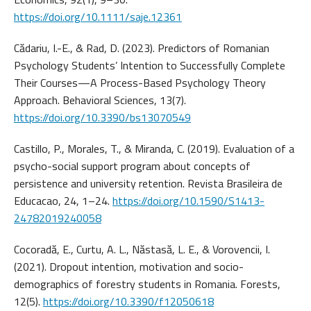
https://doi.org/10.1111/saje.12361
Cădariu, I.-E., & Rad, D. (2023). Predictors of Romanian
Psychology Students’ Intention to Successfully Complete
Their Courses—A Process-Based Psychology Theory
Approach. Behavioral Sciences, 13(7).
https://doi.org/10.3390/bs13070549
Castillo, P., Morales, T., & Miranda, C. (2019). Evaluation of a
psycho-social support program about concepts of
persistence and university retention. Revista Brasileira de
Educacao, 24, 1–24.
https://doi.org/10.1590/S1413-
24782019240058
Cocoradă, E., Curtu, A. L., Năstasă, L. E., & Vorovencii, I.
(2021). Dropout intention, motivation and socio-
demographics of forestry students in Romania. Forests,
12(5).
https://doi.org/10.3390/f12050618