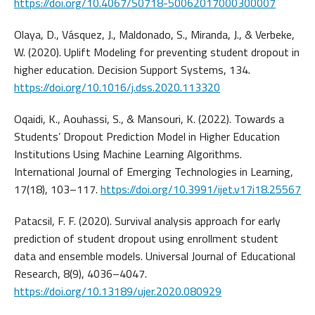
https://doi.org/10.4067/S0718-50062017000300007
Olaya, D., Vásquez, J., Maldonado, S., Miranda, J., & Verbeke,
W. (2020). Uplift Modeling for preventing student dropout in
higher education. Decision Support Systems, 134.
https://doi.org/10.1016/j.dss.2020.113320
Oqaidi, K., Aouhassi, S., & Mansouri, K. (2022). Towards a
Students’ Dropout Prediction Model in Higher Education
Institutions Using Machine Learning Algorithms.
International Journal of Emerging Technologies in Learning,
17(18), 103–117.
https://doi.org/10.3991/ijet.v17i18.25567
Patacsil, F. F. (2020). Survival analysis approach for early
prediction of student dropout using enrollment student
data and ensemble models. Universal Journal of Educational
Research, 8(9), 4036–4047.
https://doi.org/10.13189/ujer.2020.080929