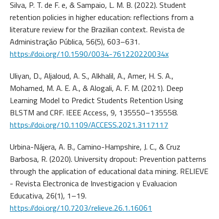
Silva, P. T. de F. e, & Sampaio, L. M. B. (2022). Student
retention policies in higher education: reflections from a
literature review for the Brazilian context. Revista de
Administração Pública, 56(5), 603–631.
https://doi.org/10.1590/0034-761220220034x
Uliyan, D., Aljaloud, A. S., Alkhalil, A., Amer, H. S. A.,
Mohamed, M. A. E. A., & Alogali, A. F. M. (2021). Deep
Learning Model to Predict Students Retention Using
BLSTM and CRF. IEEE Access, 9, 135550–135558.
https://doi.org/10.1109/ACCESS.2021.3117117
Urbina-Nájera, A. B., Camino-Hampshire, J. C., & Cruz
Barbosa, R. (2020). University dropout: Prevention patterns
through the application of educational data mining. RELIEVE
- Revista Electronica de Investigacion y Evaluacion
Educativa, 26(1), 1–19.
https://doi.org/10.7203/relieve.26.1.16061