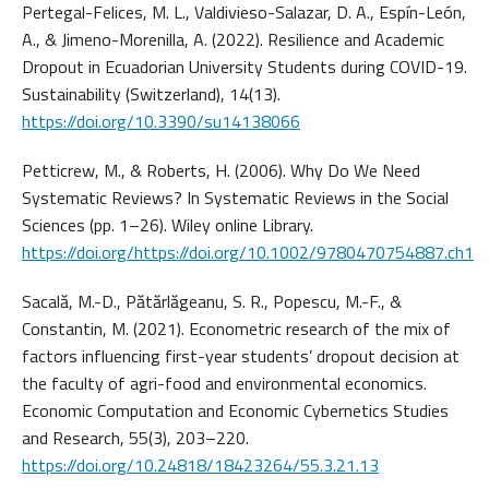
Pertegal-Felices, M. L., Valdivieso-Salazar, D. A., Espín-León,
A., & Jimeno-Morenilla, A. (2022). Resilience and Academic
Dropout in Ecuadorian University Students during COVID-19.
Sustainability (Switzerland), 14(13).
https://doi.org/10.3390/su14138066
Petticrew, M., & Roberts, H. (2006). Why Do We Need
Systematic Reviews? In Systematic Reviews in the Social
Sciences (pp. 1–26). Wiley online Library.
https://doi.org/https://doi.org/10.1002/9780470754887.ch1
Sacală, M.-D., Pătărlăgeanu, S. R., Popescu, M.-F., &
Constantin, M. (2021). Econometric research of the mix of
factors influencing first-year students’ dropout decision at
the faculty of agri-food and environmental economics.
Economic Computation and Economic Cybernetics Studies
and Research, 55(3), 203–220.
https://doi.org/10.24818/18423264/55.3.21.13