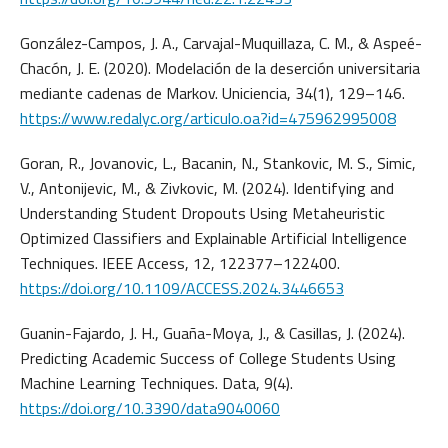
González-Campos, J. A., Carvajal-Muquillaza, C. M., & Aspeé-
Chacón, J. E. (2020). Modelación de la deserción universitaria
mediante cadenas de Markov. Uniciencia, 34(1), 129–146.
https://www.redalyc.org/articulo.oa?id=475962995008
Goran, R., Jovanovic, L., Bacanin, N., Stankovic, M. S., Simic,
V., Antonijevic, M., & Zivkovic, M. (2024). Identifying and
Understanding Student Dropouts Using Metaheuristic
Optimized Classifiers and Explainable Artificial Intelligence
Techniques. IEEE Access, 12, 122377–122400.
https://doi.org/10.1109/ACCESS.2024.3446653
Guanin-Fajardo, J. H., Guaña-Moya, J., & Casillas, J. (2024).
Predicting Academic Success of College Students Using
Machine Learning Techniques. Data, 9(4).
https://doi.org/10.3390/data9040060