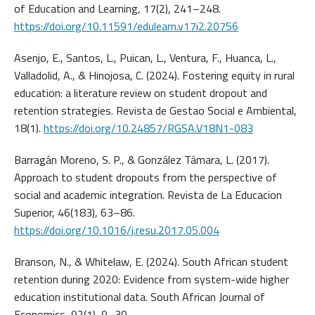
of Education and Learning, 17(2), 241–248.
https://doi.org/10.11591/edulearn.v17i2.20756
Asenjo, E., Santos, L., Puican, L., Ventura, F., Huanca, L.,
Valladolid, A., & Hinojosa, C. (2024). Fostering equity in rural
education: a literature review on student dropout and
retention strategies. Revista de Gestao Social e Ambiental,
18(1).
https://doi.org/10.24857/RGSA.V18N1-083
Barragán Moreno, S. P., & González Támara, L. (2017).
Approach to student dropouts from the perspective of
social and academic integration. Revista de La Educacion
Superior, 46(183), 63–86.
https://doi.org/10.1016/j.resu.2017.05.004
Branson, N., & Whitelaw, E. (2024). South African student
retention during 2020: Evidence from system-wide higher
education institutional data. South African Journal of
Economics, 92(1), 9–30.