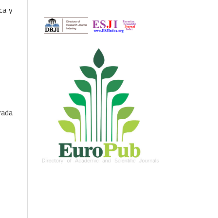
ca y
rada