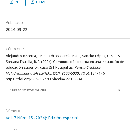
PDF
HTML
Publicado
2024-09-22
Cómo citar
Alejandro Becerra, J. P., Cuadros García, P. A. ., Sancho López, C. S. ., &
Santana Estrella, R. E. (2024). Comunicación interna en una institución de
educación superior: caso IST Huaquillas.
Revista Científica
Multidisciplinaria SAPIENTIAE. ISSN: 2600-6030
,
7
(15), 134–146.
https://doi.org/10.56124/sapientiae.v7i15.009
Más formatos de cita
Número
Vol. 7 Núm. 15 (2024): Edición especial