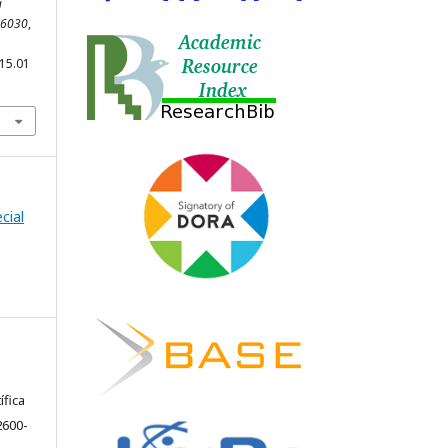
a
0-6030
,
i15.01
cial
ífica
2600-