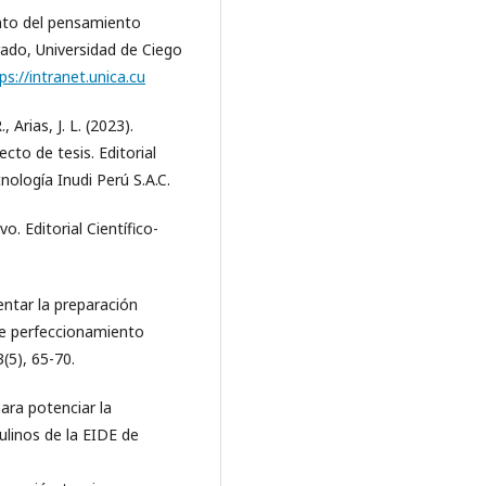
nto del pensamiento
rado, Universidad de Ciego
ps://intranet.unica.cu
, Arias, J. L. (2023).
cto de tesis. Editorial
nología Inudi Perú S.A.C.
o. Editorial Científico-
ientar la preparación
de perfeccionamiento
3(5), 65-70.
para potenciar la
ulinos de la EIDE de