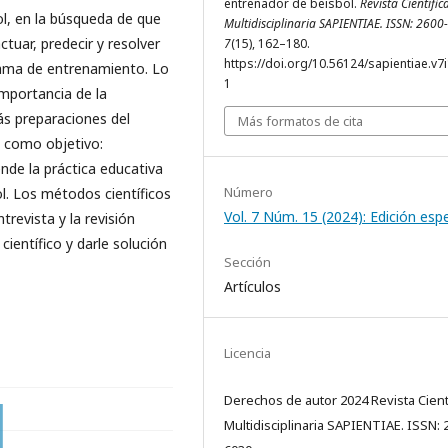
entrenador de beisbol.
Revista Científic
ol, en la búsqueda de que
Multidisciplinaria SAPIENTIAE. ISSN: 260
ctuar, predecir y resolver
7
(15), 162–180.
https://doi.org/10.56124/sapientiae.v7
rama de entrenamiento. Lo
1
importancia de la
ás preparaciones del
Más formatos de cita
a como objetivo:
de la práctica educativa
Número
ol. Los métodos científicos
Vol. 7 Núm. 15 (2024): Edición espe
trevista y la revisión
ientífico y darle solución
Sección
Artículos
Licencia
Derechos de autor 2024 Revista Cient
Multidisciplinaria SAPIENTIAE. ISSN: 