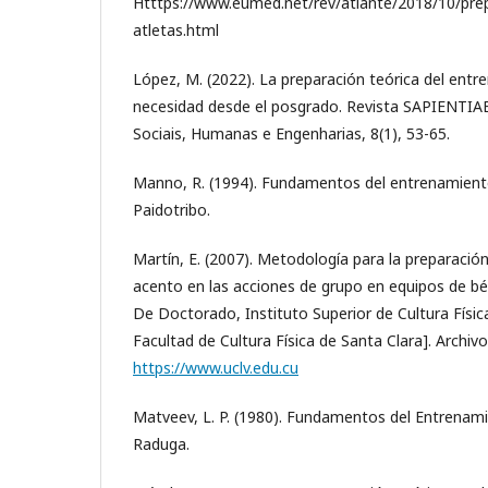
Htttps://www.eumed.net/rev/atlante/2018/10/prep
atletas.html
López, M. (2022). La preparación teórica del entr
necesidad desde el posgrado. Revista SAPIENTIAE:
Sociais, Humanas e Engenharias, 8(1), 53-65.
Manno, R. (1994). Fundamentos del entrenamiento 
Paidotribo.
Martín, E. (2007). Metodología para la preparación
acento en las acciones de grupo en equipos de béis
De Doctorado, Instituto Superior de Cultura Físi
Facultad de Cultura Física de Santa Clara]. Archivo 
https://www.uclv.edu.cu
Matveev, L. P. (1980). Fundamentos del Entrenami
Raduga.