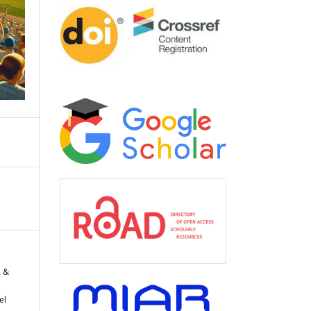
, &
el