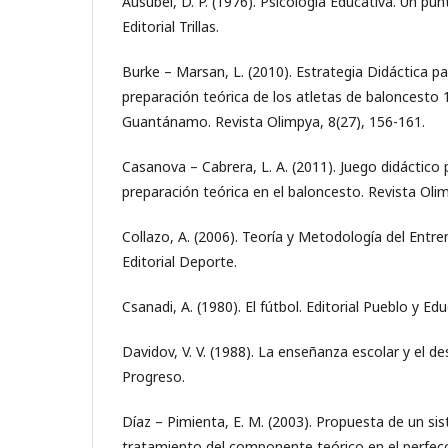
Ausubel, D. P. (1976). Psicología Educativa. Un pun
Editorial Trillas.
Burke – Marsan, L. (2010). Estrategia Didáctica pa
preparación teórica de los atletas de baloncesto 
Guantánamo. Revista Olimpya, 8(27), 156-161.
Casanova – Cabrera, L. A. (2011). Juego didáctico p
preparación teórica en el baloncesto. Revista Olim
Collazo, A. (2006). Teoría y Metodología del Entr
Editorial Deporte.
Csanadi, A. (1980). El fútbol. Editorial Pueblo y Ed
Davidov, V. V. (1988). La enseñanza escolar y el des
Progreso.
Díaz – Pimienta, E. M. (2003). Propuesta de un si
tratamiento del componente teórico en el perfe