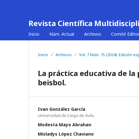
Revista Científica Multidiscip
Inicio
Núm. Actual
Archivos
Comité Editor
Inicio
/
Archivos
/
Vol. 7 Núm. 15 (2024): Edición es
La práctica educativa de la
beisbol.
Ivan González García
Universidad de Ciego de Ávila
Modesta Mayo Abrahan
Misladys López Chaviano