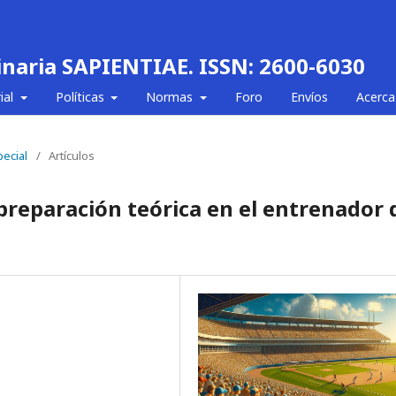
linaria SAPIENTIAE. ISSN: 2600-6030
ial
Políticas
Normas
Foro
Envíos
Acerca
pecial
/
Artículos
 preparación teórica en el entrenador 