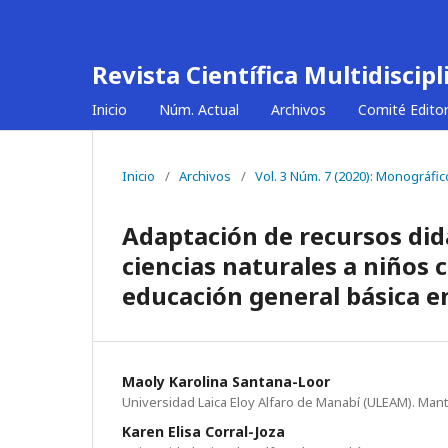
Revista Científica Multidiscip
Inicio
Núm. Actual
Archivos
Comité Editor
Inicio
/
Archivos
/
Vol. 3 Núm. 7 (2020): Monográfic
Adaptación de recursos didá
ciencias naturales a niños 
educación general básica e
Maoly Karolina Santana-Loor
Universidad Laica Eloy Alfaro de Manabí (ULEAM). Mant
Karen Elisa Corral-Joza