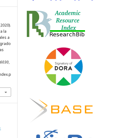
(2020).
a la
ales a
 grado
as
0-6030
,
index.p
-