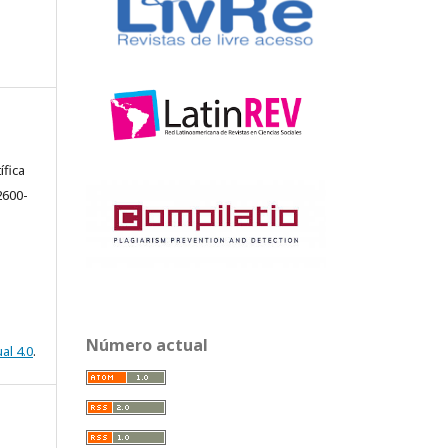
ífica
2600-
Número actual
al 4.0
.