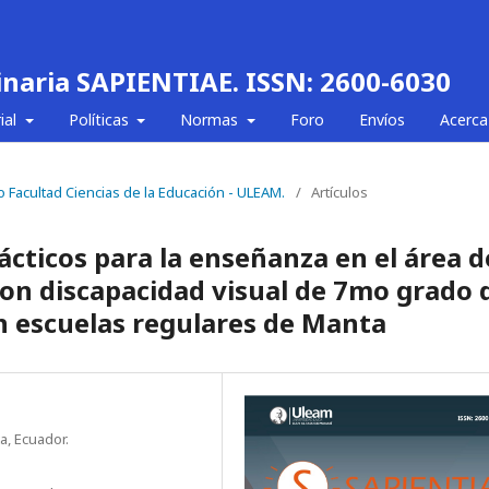
linaria SAPIENTIAE. ISSN: 2600-6030
ial
Políticas
Normas
Foro
Envíos
Acerca
o Facultad Ciencias de la Educación - ULEAM.
/
Artículos
cticos para la enseñanza en el área d
con discapacidad visual de 7mo grado 
n escuelas regulares de Manta
a, Ecuador.