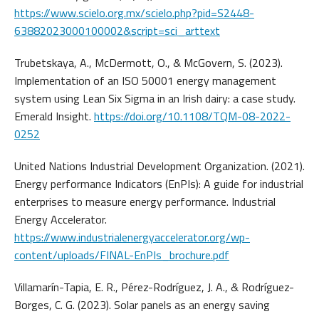
https://www.scielo.org.mx/scielo.php?pid=S2448-
63882023000100002&script=sci_arttext
Trubetskaya, A., McDermott, O., & McGovern, S. (2023).
Implementation of an ISO 50001 energy management
system using Lean Six Sigma in an Irish dairy: a case study.
Emerald Insight.
https://doi.org/10.1108/TQM-08-2022-
0252
United Nations Industrial Development Organization. (2021).
Energy performance Indicators (EnPIs): A guide for industrial
enterprises to measure energy performance. Industrial
Energy Accelerator.
https://www.industrialenergyaccelerator.org/wp-
content/uploads/FINAL-EnPIs_brochure.pdf
Villamarín-Tapia, E. R., Pérez-Rodríguez, J. A., & Rodríguez-
Borges, C. G. (2023). Solar panels as an energy saving