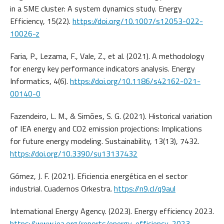
in a SME cluster: A system dynamics study. Energy
Efficiency, 15(22).
https://doi.org/10.1007/s12053-022-
10026-z
Faria, P., Lezama, F., Vale, Z., et al. (2021). A methodology
for energy key performance indicators analysis. Energy
Informatics, 4(6).
https://doi.org/10.1186/s42162-021-
00140-0
Fazendeiro, L. M., & Simões, S. G. (2021). Historical variation
of IEA energy and CO2 emission projections: Implications
for future energy modeling. Sustainability, 13(13), 7432.
https://doi.org/10.3390/su13137432
Gómez, J. F. (2021). Eficiencia energética en el sector
industrial. Cuadernos Orkestra.
https://n9.cl/q9aul
International Energy Agency. (2023). Energy efficiency 2023.
https://www.iea.org/reports/energy-efficiency-2023