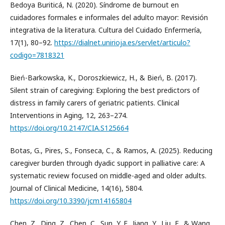
Bedoya Buriticá, N. (2020). Síndrome de burnout en
cuidadores formales e informales del adulto mayor: Revisión
integrativa de la literatura. Cultura del Cuidado Enfermería,
17(1), 80–92.
https://dialnet.unirioja.es/servlet/articulo?
codigo=7818321
Bień-Barkowska, K., Doroszkiewicz, H., & Bień, B. (2017).
Silent strain of caregiving: Exploring the best predictors of
distress in family carers of geriatric patients. Clinical
Interventions in Aging, 12, 263–274.
https://doi.org/10.2147/CIA.S125664
Botas, G., Pires, S., Fonseca, C., & Ramos, A. (2025). Reducing
caregiver burden through dyadic support in palliative care: A
systematic review focused on middle-aged and older adults.
Journal of Clinical Medicine, 14(16), 5804.
https://doi.org/10.3390/jcm14165804
Chen, Z., Ding, Z., Chen, C., Sun, Y. F., Jiang, Y., Liu, F., & Wang,