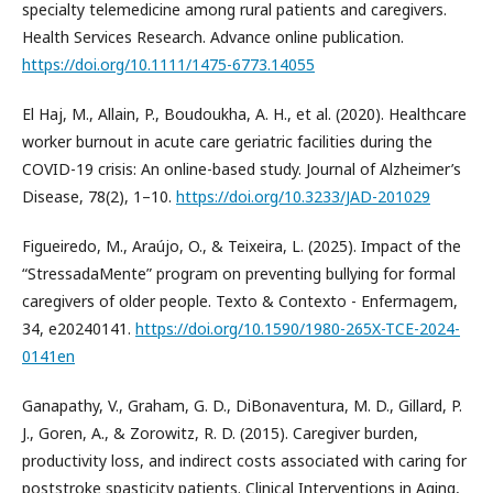
specialty telemedicine among rural patients and caregivers.
Health Services Research. Advance online publication.
https://doi.org/10.1111/1475-6773.14055
El Haj, M., Allain, P., Boudoukha, A. H., et al. (2020). Healthcare
worker burnout in acute care geriatric facilities during the
COVID-19 crisis: An online-based study. Journal of Alzheimer’s
Disease, 78(2), 1–10.
https://doi.org/10.3233/JAD-201029
Figueiredo, M., Araújo, O., & Teixeira, L. (2025). Impact of the
“StressadaMente” program on preventing bullying for formal
caregivers of older people. Texto & Contexto - Enfermagem,
34, e20240141.
https://doi.org/10.1590/1980-265X-TCE-2024-
0141en
Ganapathy, V., Graham, G. D., DiBonaventura, M. D., Gillard, P.
J., Goren, A., & Zorowitz, R. D. (2015). Caregiver burden,
productivity loss, and indirect costs associated with caring for
poststroke spasticity patients. Clinical Interventions in Aging,