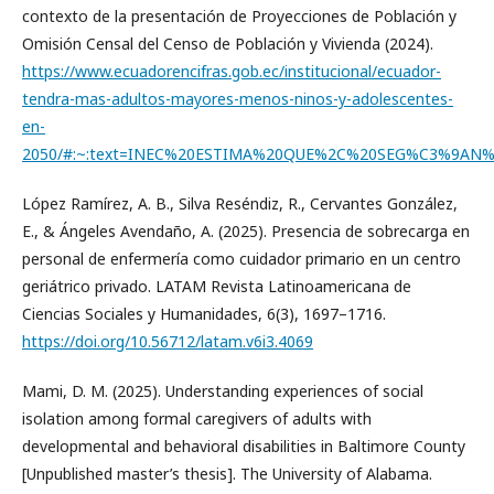
contexto de la presentación de Proyecciones de Población y
Omisión Censal del Censo de Población y Vivienda (2024).
https://www.ecuadorencifras.gob.ec/institucional/ecuador-
tendra-mas-adultos-mayores-menos-ninos-y-adolescentes-
en-
2050/#:~:text=INEC%20ESTIMA%20QUE%2C%20SEG%C3%9AN%
López Ramírez, A. B., Silva Reséndiz, R., Cervantes González,
E., & Ángeles Avendaño, A. (2025). Presencia de sobrecarga en
personal de enfermería como cuidador primario en un centro
geriátrico privado. LATAM Revista Latinoamericana de
Ciencias Sociales y Humanidades, 6(3), 1697–1716.
https://doi.org/10.56712/latam.v6i3.4069
Mami, D. M. (2025). Understanding experiences of social
isolation among formal caregivers of adults with
developmental and behavioral disabilities in Baltimore County
[Unpublished master’s thesis]. The University of Alabama.