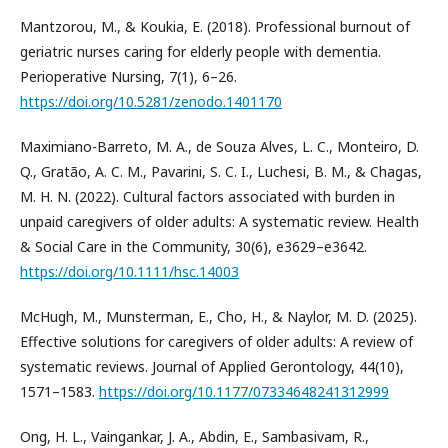
Mantzorou, M., & Koukia, E. (2018). Professional burnout of
geriatric nurses caring for elderly people with dementia.
Perioperative Nursing, 7(1), 6–26.
https://doi.org/10.5281/zenodo.1401170
Maximiano-Barreto, M. A., de Souza Alves, L. C., Monteiro, D.
Q., Gratão, A. C. M., Pavarini, S. C. I., Luchesi, B. M., & Chagas,
M. H. N. (2022). Cultural factors associated with burden in
unpaid caregivers of older adults: A systematic review. Health
& Social Care in the Community, 30(6), e3629–e3642.
https://doi.org/10.1111/hsc.14003
McHugh, M., Munsterman, E., Cho, H., & Naylor, M. D. (2025).
Effective solutions for caregivers of older adults: A review of
systematic reviews. Journal of Applied Gerontology, 44(10),
1571–1583.
https://doi.org/10.1177/07334648241312999
Ong, H. L., Vaingankar, J. A., Abdin, E., Sambasivam, R.,