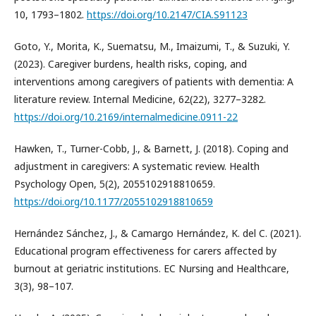
10, 1793–1802.
https://doi.org/10.2147/CIA.S91123
Goto, Y., Morita, K., Suematsu, M., Imaizumi, T., & Suzuki, Y.
(2023). Caregiver burdens, health risks, coping, and
interventions among caregivers of patients with dementia: A
literature review. Internal Medicine, 62(22), 3277–3282.
https://doi.org/10.2169/internalmedicine.0911-22
Hawken, T., Turner-Cobb, J., & Barnett, J. (2018). Coping and
adjustment in caregivers: A systematic review. Health
Psychology Open, 5(2), 2055102918810659.
https://doi.org/10.1177/2055102918810659
Hernández Sánchez, J., & Camargo Hernández, K. del C. (2021).
Educational program effectiveness for carers affected by
burnout at geriatric institutions. EC Nursing and Healthcare,
3(3), 98–107.