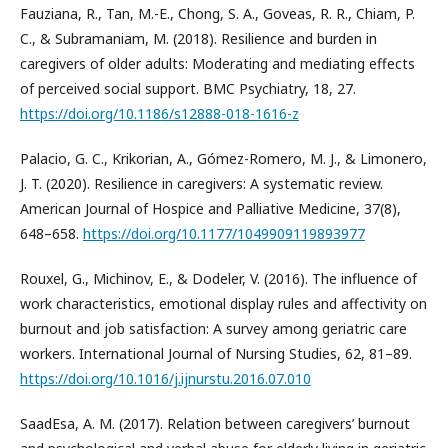
Fauziana, R., Tan, M.-E., Chong, S. A., Goveas, R. R., Chiam, P.
C., & Subramaniam, M. (2018). Resilience and burden in
caregivers of older adults: Moderating and mediating effects
of perceived social support. BMC Psychiatry, 18, 27.
https://doi.org/10.1186/s12888-018-1616-z
Palacio, G. C., Krikorian, A., Gómez-Romero, M. J., & Limonero,
J. T. (2020). Resilience in caregivers: A systematic review.
American Journal of Hospice and Palliative Medicine, 37(8),
648–658.
https://doi.org/10.1177/1049909119893977
Rouxel, G., Michinov, E., & Dodeler, V. (2016). The influence of
work characteristics, emotional display rules and affectivity on
burnout and job satisfaction: A survey among geriatric care
workers. International Journal of Nursing Studies, 62, 81–89.
https://doi.org/10.1016/j.ijnurstu.2016.07.010
SaadEsa, A. M. (2017). Relation between caregivers’ burnout