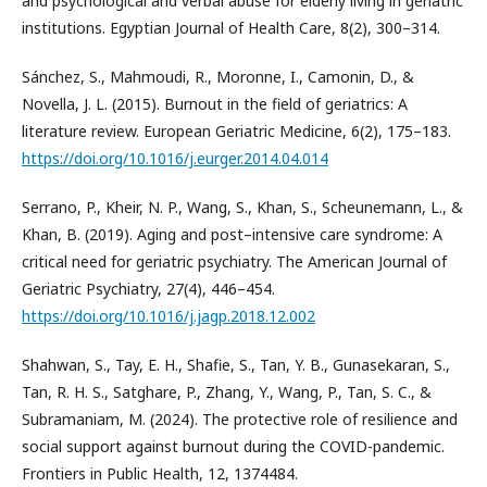
and psychological and verbal abuse for elderly living in geriatric
institutions. Egyptian Journal of Health Care, 8(2), 300–314.
Sánchez, S., Mahmoudi, R., Moronne, I., Camonin, D., &
Novella, J. L. (2015). Burnout in the field of geriatrics: A
literature review. European Geriatric Medicine, 6(2), 175–183.
https://doi.org/10.1016/j.eurger.2014.04.014
Serrano, P., Kheir, N. P., Wang, S., Khan, S., Scheunemann, L., &
Khan, B. (2019). Aging and post–intensive care syndrome: A
critical need for geriatric psychiatry. The American Journal of
Geriatric Psychiatry, 27(4), 446–454.
https://doi.org/10.1016/j.jagp.2018.12.002
Shahwan, S., Tay, E. H., Shafie, S., Tan, Y. B., Gunasekaran, S.,
Tan, R. H. S., Satghare, P., Zhang, Y., Wang, P., Tan, S. C., &
Subramaniam, M. (2024). The protective role of resilience and
social support against burnout during the COVID-pandemic.
Frontiers in Public Health, 12, 1374484.