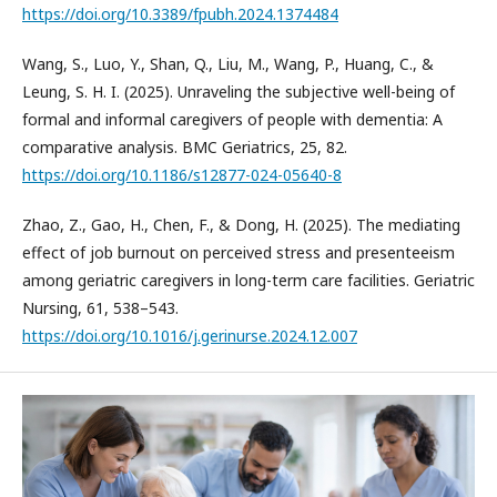
https://doi.org/10.3389/fpubh.2024.1374484
Wang, S., Luo, Y., Shan, Q., Liu, M., Wang, P., Huang, C., &
Leung, S. H. I. (2025). Unraveling the subjective well-being of
formal and informal caregivers of people with dementia: A
comparative analysis. BMC Geriatrics, 25, 82.
https://doi.org/10.1186/s12877-024-05640-8
Zhao, Z., Gao, H., Chen, F., & Dong, H. (2025). The mediating
effect of job burnout on perceived stress and presenteeism
among geriatric caregivers in long-term care facilities. Geriatric
Nursing, 61, 538–543.
https://doi.org/10.1016/j.gerinurse.2024.12.007