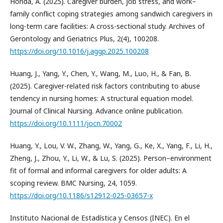
Honda, A. (2025). Caregiver burden, job stress, and work–
family conflict coping strategies among sandwich caregivers in
long-term care facilities: A cross-sectional study. Archives of
Gerontology and Geriatrics Plus, 2(4), 100208.
https://doi.org/10.1016/j.aggp.2025.100208
Huang, J., Yang, Y., Chen, Y., Wang, M., Luo, H., & Fan, B.
(2025). Caregiver-related risk factors contributing to abuse
tendency in nursing homes: A structural equation model.
Journal of Clinical Nursing. Advance online publication.
https://doi.org/10.1111/jocn.70002
Huang, Y., Lou, V. W., Zhang, W., Yang, G., Ke, X., Yang, F., Li, H.,
Zheng, J., Zhou, Y., Li, W., & Lu, S. (2025). Person–environment
fit of formal and informal caregivers for older adults: A
scoping review. BMC Nursing, 24, 1059.
https://doi.org/10.1186/s12912-025-03657-x
Instituto Nacional de Estadística y Censos (INEC). En el