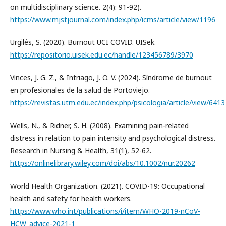
on multidisciplinary science. 2(4): 91-92).
https://www.mjstjournal.com/index.php/icms/article/view/1196
Urgilés, S. (2020). Burnout UCI COVID. UISek.
https://repositorio.uisek.edu.ec/handle/123456789/3970
Vinces, J. G. Z., & Intriago, J. O. V. (2024). Síndrome de burnout
en profesionales de la salud de Portoviejo.
https://revistas.utm.edu.ec/index.php/psicologia/article/view/6413
Wells, N., & Ridner, S. H. (2008). Examining pain‐related
distress in relation to pain intensity and psychological distress.
Research in Nursing & Health, 31(1), 52-62.
https://onlinelibrary.wiley.com/doi/abs/10.1002/nur.20262
World Health Organization. (2021). COVID-19: Occupational
health and safety for health workers.
https://www.who.int/publications/i/item/WHO-2019-nCoV-
HCW_advice-2021-1