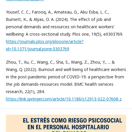
Yousef, C. C., Farooq, A., Amateau, G., Abu Esba, L. C.,
Burnett, K., & Alyas, O. A. (2024). The effect of job and
personal demands and resources on healthcare workers’
wellbeing: A cross-sectional study. Plos one, 19(5), e0303769.
https://journals.plos.org/plosone/article?
id=10.1371/journal.pone.0303769
Zhou, T., Xu, C., Wang, C., Sha, S., Wang, Z., Zhou, Y., ... &
Wang, Q. (2022). Burnout and well-being of healthcare workers
in the post-pandemic period of COVID-19: a perspective from
the job demands-resources model. BMC health services
research, 22(1), 284.
https://link.springer.com/article/10.1186/s12913-022-07608-z