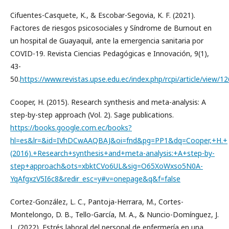
Cifuentes-Casquete, K., & Escobar-Segovia, K. F. (2021).
Factores de riesgos psicosociales y Síndrome de Burnout en
un hospital de Guayaquil, ante la emergencia sanitaria por
COVID-19. Revista Ciencias Pedagógicas e Innovación, 9(1),
43-
50.
https://www.revistas.upse.edu.ec/index.php/rcpi/article/view/1
Cooper, H. (2015). Research synthesis and meta-analysis: A
step-by-step approach (Vol. 2). Sage publications.
https://books.google.com.ec/books?
hl=es&lr=&id=IVhDCwAAQBAJ&oi=fnd&pg=PP1&dq=Cooper,+H.+
(2016).+Research+synthesis+and+meta-analysis:+A+step-by-
step+approach&ots=xbktCVo6UL&sig=O65XoWxso5N0A-
YqAfgxzV5I6c8&redir_esc=y#v=onepage&q&f=false
Cortez-González, L. C., Pantoja-Herrara, M., Cortes-
Montelongo, D. B., Tello-García, M. A., & Nuncio-Domínguez, J.
L. (2022). Estrés laboral del personal de enfermería en una