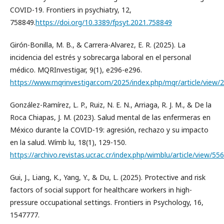
COVID-19. Frontiers in psychiatry, 12,
758849.
https://doi.org/10.3389/fpsyt.2021.758849
Girón-Bonilla, M. B., & Carrera-Alvarez, E. R. (2025). La
incidencia del estrés y sobrecarga laboral en el personal
médico. MQRInvestigar, 9(1), e296-e296.
https://www.mqrinvestigar.com/2025/index.php/mqr/article/view/
González-Ramírez, L. P., Ruiz, N. E. N., Arriaga, R. J. M., & De la
Roca Chiapas, J. M. (2023). Salud mental de las enfermeras en
México durante la COVID-19: agresión, rechazo y su impacto
en la salud. Wímb lu, 18(1), 129-150.
https://archivo.revistas.ucr.ac.cr/index.php/wimblu/article/view/55
Gui, J., Liang, K., Yang, Y., & Du, L. (2025). Protective and risk
factors of social support for healthcare workers in high-
pressure occupational settings. Frontiers in Psychology, 16,
1547777.