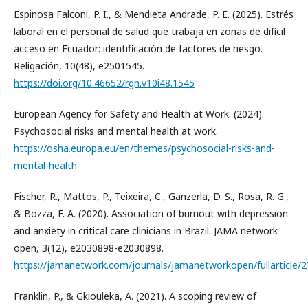
Espinosa Falconi, P. I., & Mendieta Andrade, P. E. (2025). Estrés
laboral en el personal de salud que trabaja en zonas de difícil
acceso en Ecuador: identificación de factores de riesgo.
Religación, 10(48), e2501545.
https://doi.org/10.46652/rgn.v10i48.1545
European Agency for Safety and Health at Work. (2024).
Psychosocial risks and mental health at work.
https://osha.europa.eu/en/themes/psychosocial-risks-and-
mental-health
Fischer, R., Mattos, P., Teixeira, C., Ganzerla, D. S., Rosa, R. G.,
& Bozza, F. A. (2020). Association of burnout with depression
and anxiety in critical care clinicians in Brazil. JAMA network
open, 3(12), e2030898-e2030898.
https://jamanetwork.com/journals/jamanetworkopen/fullarticle/
Franklin, P., & Gkiouleka, A. (2021). A scoping review of