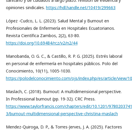
sanitario y de cuidados a largo plazo: revisión de evidencia y
opiniones sindicales.
https://hdl.handle.net/10419/299663
López -Cudco, L. L. (2023). Salud Mental y Burnout en
Profesionales de Enfermería en Hospitales Ecuatorianos.
Revista Científica Zambos, 2(2), 63-80.
https://doi.org/10.69484/rcz/v2/n2/44
Manobanda, O. G. C., & Castillo, R. P. G. (2025). Estrés laboral
en personal de enfermería en hospitales públicos. Polo del
Conocimiento, 10(11), 1005-1030.
https://polodelconocimiento.com/ojs/index.php/es/article/view/1
Maslach, C. (2018). Burnout: A multidimensional perspective.
In Professional burnout (pp. 19-32). CRC Press.
https://www.taylorfrancis.com/chapters/edit/10.1201/978020374
3/burnout-multidimensional-perspective-christina-maslach
Mendez-Quiroga, D. P., & Torres-Jerves, J. A. (2025). Factores