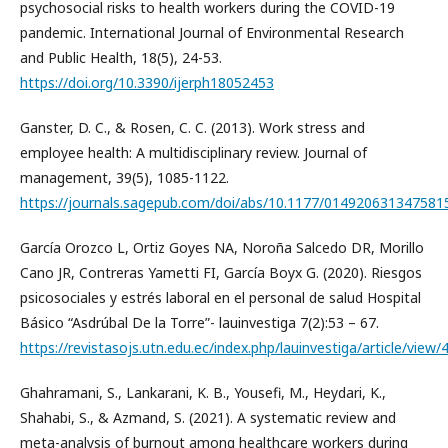
psychosocial risks to health workers during the COVID-19
pandemic. International Journal of Environmental Research
and Public Health, 18(5), 24-53.
https://doi.org/10.3390/ijerph18052453
Ganster, D. C., & Rosen, C. C. (2013). Work stress and
employee health: A multidisciplinary review. Journal of
management, 39(5), 1085-1122.
https://journals.sagepub.com/doi/abs/10.1177/014920631347581
García Orozco L, Ortiz Goyes NA, Noroña Salcedo DR, Morillo
Cano JR, Contreras Yametti FI, García Boyx G. (2020). Riesgos
psicosociales y estrés laboral en el personal de salud Hospital
Básico “Asdrúbal De la Torre”- lauinvestiga 7(2):53 – 67.
https://revistasojs.utn.edu.ec/index.php/lauinvestiga/article/view/
Ghahramani, S., Lankarani, K. B., Yousefi, M., Heydari, K.,
Shahabi, S., & Azmand, S. (2021). A systematic review and
meta-analysis of burnout among healthcare workers during