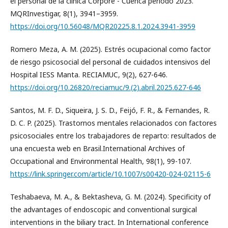
el personal de la clínica Córpore - Cuenca periodo 2023.
MQRInvestigar, 8(1), 3941–3959.
https://doi.org/10.56048/MQR20225.8.1.2024.3941-3959
Romero Meza, A. M. (2025). Estrés ocupacional como factor
de riesgo psicosocial del personal de cuidados intensivos del
Hospital IESS Manta. RECIAMUC, 9(2), 627-646.
https://doi.org/10.26820/reciamuc/9.(2).abril.2025.627-646
Santos, M. F. D., Siqueira, J. S. D., Feijó, F. R., & Fernandes, R.
D. C. P. (2025). Trastornos mentales relacionados con factores
psicosociales entre los trabajadores de reparto: resultados de
una encuesta web en Brasil.International Archives of
Occupational and Environmental Health, 98(1), 99-107.
https://link.springer.com/article/10.1007/s00420-024-02115-6
Teshabaeva, M. A., & Bektasheva, G. M. (2024). Specificity of
the advantages of endoscopic and conventional surgical
interventions in the biliary tract. In International conference