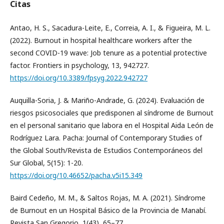
Citas
Antao, H. S., Sacadura-Leite, E., Correia, A. I., & Figueira, M. L.
(2022). Burnout in hospital healthcare workers after the
second COVID-19 wave: Job tenure as a potential protective
factor. Frontiers in psychology, 13, 942727.
https://doi.org/10.3389/fpsyg.2022.942727
Auquilla-Soria, J. & Mariño-Andrade, G. (2024). Evaluación de
riesgos psicosociales que predisponen al síndrome de Burnout
en el personal sanitario que labora en el Hospital Aida León de
Rodríguez Lara. Pacha: Journal of Contemporary Studies of
the Global South/Revista de Estudios Contemporáneos del
Sur Global, 5(15): 1-20.
https://doi.org/10.46652/pacha.v5i15.349
Baird Cedeño, M. M., & Saltos Rojas, M. A. (2021). Síndrome
de Burnout en un Hospital Básico de la Provincia de Manabí.
Revista San Gregorio, 1(43), 65–77.