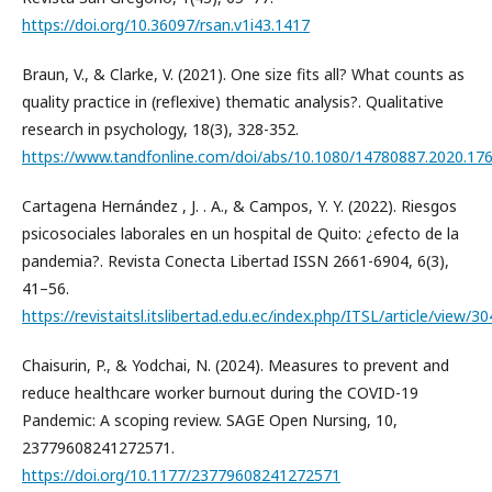
https://doi.org/10.36097/rsan.v1i43.1417
Braun, V., & Clarke, V. (2021). One size fits all? What counts as
quality practice in (reflexive) thematic analysis?. Qualitative
research in psychology, 18(3), 328-352.
https://www.tandfonline.com/doi/abs/10.1080/14780887.2020.17
Cartagena Hernández , J. . A., & Campos, Y. Y. (2022). Riesgos
psicosociales laborales en un hospital de Quito: ¿efecto de la
pandemia?. Revista Conecta Libertad ISSN 2661-6904, 6(3),
41–56.
https://revistaitsl.itslibertad.edu.ec/index.php/ITSL/article/view/30
Chaisurin, P., & Yodchai, N. (2024). Measures to prevent and
reduce healthcare worker burnout during the COVID-19
Pandemic: A scoping review. SAGE Open Nursing, 10,
23779608241272571.
https://doi.org/10.1177/23779608241272571