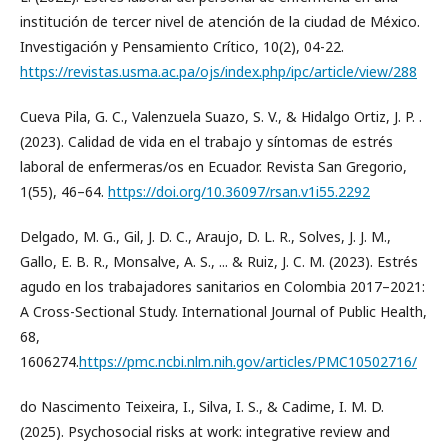
institución de tercer nivel de atención de la ciudad de México.
Investigación y Pensamiento Crítico, 10(2), 04-22.
https://revistas.usma.ac.pa/ojs/index.php/ipc/article/view/288
Cueva Pila, G. C., Valenzuela Suazo, S. V., & Hidalgo Ortiz, J. P. .
(2023). Calidad de vida en el trabajo y síntomas de estrés
laboral de enfermeras/os en Ecuador. Revista San Gregorio,
1(55), 46–64.
https://doi.org/10.36097/rsan.v1i55.2292
Delgado, M. G., Gil, J. D. C., Araujo, D. L. R., Solves, J. J. M.,
Gallo, E. B. R., Monsalve, A. S., ... & Ruiz, J. C. M. (2023). Estrés
agudo en los trabajadores sanitarios en Colombia 2017–2021:
A Cross-Sectional Study. International Journal of Public Health,
68,
1606274.
https://pmc.ncbi.nlm.nih.gov/articles/PMC10502716/
do Nascimento Teixeira, I., Silva, I. S., & Cadime, I. M. D.
(2025). Psychosocial risks at work: integrative review and