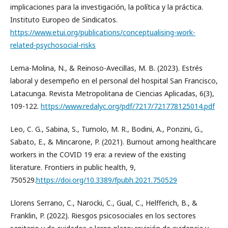
implicaciones para la investigación, la política y la práctica.
Instituto Europeo de Sindicatos.
https://www.etui.org/publications/conceptualising-work-
related-psychosocial-risks
Lema-Molina, N., & Reinoso-Avecillas, M. B. (2023). Estrés
laboral y desempeño en el personal del hospital San Francisco,
Latacunga. Revista Metropolitana de Ciencias Aplicadas, 6(3),
109-122.
https://www.redalyc.org/pdf/7217/721778125014.pdf
Leo, C. G., Sabina, S., Tumolo, M. R., Bodini, A., Ponzini, G.,
Sabato, E., & Mincarone, P. (2021). Burnout among healthcare
workers in the COVID 19 era: a review of the existing
literature. Frontiers in public health, 9,
750529.
https://doi.org/10.3389/fpubh.2021.750529
Llorens Serrano, C., Narocki, C., Gual, C., Helfferich, B., &
Franklin, P. (2022). Riesgos psicosociales en los sectores