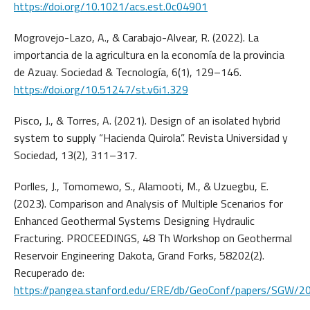
https://doi.org/10.1021/acs.est.0c04901
Mogrovejo-Lazo, A., & Carabajo-Alvear, R. (2022). La
importancia de la agricultura en la economía de la provincia
de Azuay. Sociedad & Tecnología, 6(1), 129–146.
https://doi.org/10.51247/st.v6i1.329
Pisco, J., & Torres, A. (2021). Design of an isolated hybrid
system to supply “Hacienda Quirola”. Revista Universidad y
Sociedad, 13(2), 311–317.
Porlles, J., Tomomewo, S., Alamooti, M., & Uzuegbu, E.
(2023). Comparison and Analysis of Multiple Scenarios for
Enhanced Geothermal Systems Designing Hydraulic
Fracturing. PROCEEDINGS, 48 Th Workshop on Geothermal
Reservoir Engineering Dakota, Grand Forks, 58202(2).
Recuperado de:
https://pangea.stanford.edu/ERE/db/GeoConf/papers/SGW/20