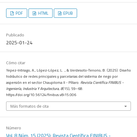
PDF
HTML
EPUB
Publicado
2025-01-24
Cómo citar
Yepez-Intriago, A., López-López, L. ., & Verdesoto-Tenorio, B. (2025). Diseño
hidráulico de redes principales y parcelarias del sistema de riego por
aspersión en el sector Chaupiloma II - Píllaro.
Revista Científica FINIBUS -
Ingeniería, Industria Y Arquitectura
,
8
(15), 59–68.
https://doi.org/10.56124/finibus.v8i15.006
Más formatos de cita
Número
Vol. 8 Núm. 15 (2025): Revista Científica FINIBUS -