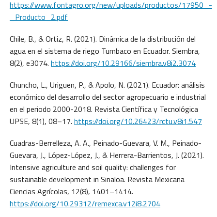
https://www.fontagro.org/new/uploads/productos/17950_-
_Producto_2.pdf
Chile, B., & Ortiz, R. (2021). Dinámica de la distribución del
agua en el sistema de riego Tumbaco en Ecuador. Siembra,
8(2), e3074.
https://doi.org/10.29166/siembra.v8i2.3074
Chuncho, L., Uriguen, P., & Apolo, N. (2021). Ecuador: análisis
económico del desarrollo del sector agropecuario e industrial
en el periodo 2000-2018. Revista Científica y Tecnológica
UPSE, 8(1), 08–17.
https://doi.org/10.26423/rctu.v8i1.547
Cuadras-Berrelleza, A. A., Peinado-Guevara, V. M., Peinado-
Guevara, J., López-López, J., & Herrera-Barrientos, J. (2021).
Intensive agriculture and soil quality: challenges for
sustainable development in Sinaloa. Revista Mexicana
Ciencias Agrícolas, 12(8), 1401–1414.
https://doi.org/10.29312/remexca.v12i8.2704