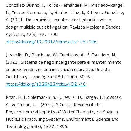
González-Quirino, J., Fortis-Hernández, M., Preciado-Rangel,
P., Yescas-Coronado, P., Barrios-Díaz, J., & Reyes-González,
A. (2021). Deterministic equation for hydraulic system
design multiple outlet irrigation. Revista Mexicana Ciencias
Agrícolas, 12(5), 777–790.
https://doi.org/10.29312/remexca.v12i5.2986
Jaramillo, D., Panchana, W., Cumbicos, A., & Escudero, N.
(2023). Sistema de riego inteligente para el mantenimiento
de áreas verdes en una institución educativa. Revista
Científica y Tecnológica UPSE, 10(2), 50–63.
https://doi.org/10.26423/rctu.v10i2.740
Khan, H. J., Spielman-Sun, E., Jew, A. D., Bargar, J., Kovscek,
A., & Druhan, J. L. (2021). A Critical Review of the
Physicochemical Impacts of Water Chemistry on Shale in
Hydraulic Fracturing Systems. Environmental Science and
Technology, 55(3), 1377–1394.