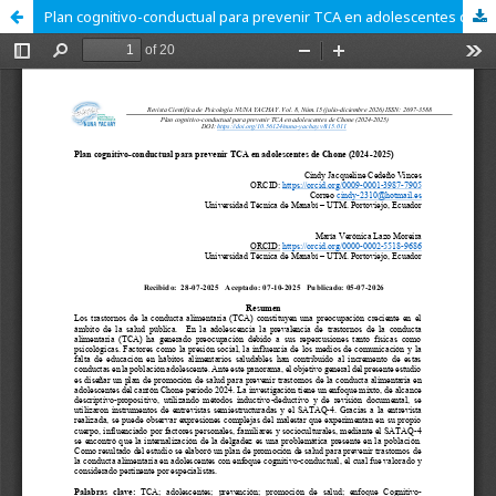
Plan cognitivo-conductual para prevenir TCA en adolescentes de Chone (2024-2025)