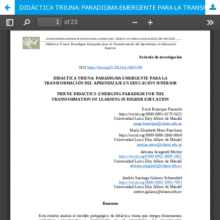
DIDÁCTICA TRIUNA: PARADIGMA EMERGENTE PARA LA TRANSFORMACIÓN DEL APRENDIZAJE EN EDUCACIÓN SUPERIOR