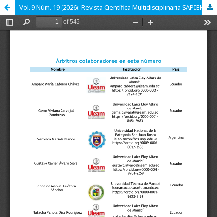
Vol. 9 Núm. 19 (2026): Revista Científica Multidisciplinaria SAPIENTIAE