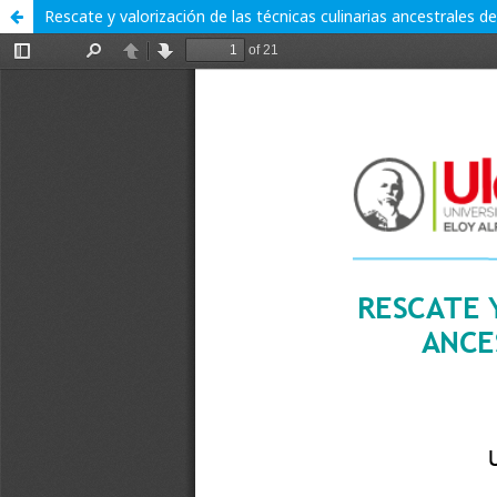
Rescate y valorización de las técnicas culinarias ancestrale