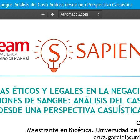
angre: Análisis del Caso Andrea desde una Perspectiva Casuística