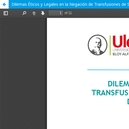
Dilemas Éticos y Legales en la Negación de Transfusiones de S