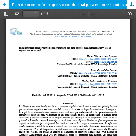
Plan de promoción cognitivo conductual para mejorar hábitos alimentarios a través de la regulación emocional