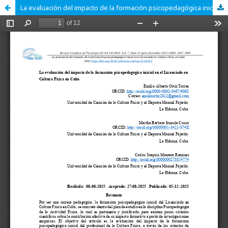
La evaluación del impacto de la formación psicopedagógica inicial en el Licenciado en Cultura Física en Cuba