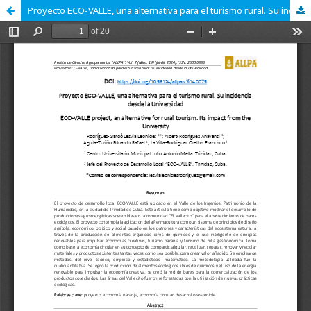
Proyecto ECO-VALLE, una alternativa para el turismo rural. Su incidencia desde la Universidad