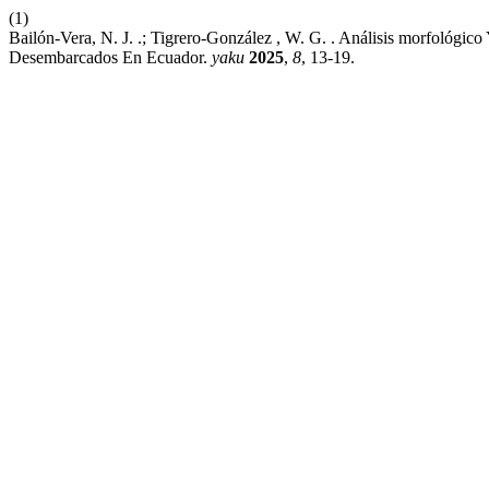
(1)
Bailón-Vera, N. J. .; Tigrero-González , W. G. . Análisis morfológ
Desembarcados En Ecuador.
yaku
2025
,
8
, 13-19.