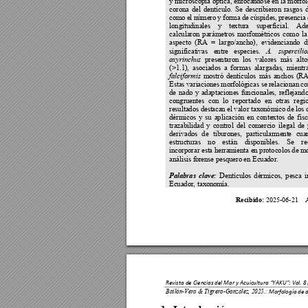
y microscopía óptica, enfocá
ndose en la morfol
corona 
del 
dentículo. 
Se 
describi
eron 
rasgos 
d
como 
el 
número 
y f
orma 
de 
cúspides, 
presencia 
longitudinal
es 
y 
textura 
superfici
al. 
Ade
calcularon 
parámet
ros 
morfom
étricos 
como 
la
aspecto 
(RA 
= 
largo/ancho)
, 
evidenciando 
d
significat
ivas 
entre 
especies. 
A. 
supercilio
present
aron 
los 
valores 
más 
alto
oxyrinchus
(>1.1), 
asoci
ados 
a
formas
alargadas
, 
mientr
mostró 
dentículos 
más 
anchos
(RA
falciformis
Estas vari
aciones 
morfoló
gicas se
 relaci
onan 
co
de 
nado 
y 
adaptaciones 
funcionales, 
reflejando
congruentes 
con 
lo 
reportado 
en 
otras 
regio
resultados dest
acan el 
valor taxonómico
 de los
 
dérmicos 
y 
su 
aplicación 
en 
contextos 
de 
fisc
trazabili
dad 
y 
control 
del 
comercio 
ilegal 
de 
derivados 
de 
tiburones, 
part
icularment
e 
cua
estructuras 
no 
están 
disponibles
. 
Se 
re
incorporar est
a herram
ienta e
n protocolos
 de m
análisis f
orense pesquero 
en Ecuad
or. 
Dentículos 
dérmicos, 
pesca 
i
Palabras 
clave: 
Ecuador, taxon
omía. 
202
5-06-
21 
Recibido:
Revista de Ciencias del Mar y Acuicultura “YAKU”: Vol. 
8 
Bailón-Vera & Tigrero-González, 2025.:
 Morfología de d