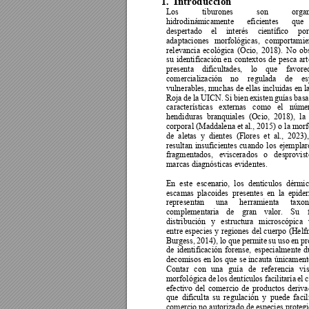
In
troducción 
1.
Los 
tiburones 
son 
orga
hidrodinámicamente 
eficientes 
que 
despertado 
el 
interés 
científico 
por
adaptaciones 
morfológicas, 
comportamie
relevancia 
ecológica 
(Ocio, 
2018). 
No 
obs
su 
identificación 
en 
contextos 
de 
pesca 
art
presenta 
dificultades, 
lo 
que 
favore
comercialización 
no 
regulada 
de 
es
vulnerables, muchas de e
llas incluidas en la
Roja 
de la 
UICN. 
Si bien 
existen 
guías bas
características 
externas 
como 
el 
númer
hendiduras 
branquiales 
(Ocio, 
2018), 
l
a 
corporal (Maddalena e
t al., 2015) o la morf
de 
aleta
s 
y 
dientes 
(F
lores 
et 
al., 
2023),
resultan 
insuficientes 
cu
ando 
los 
ejemplar
fragmentados, 
eviscerados 
o 
desprovist
marcas diagnósticas evidentes. 
En 
este 
escenario, 
los 
dentículos 
dérmic
escamas 
placoides 
pre
sentes 
en 
la 
epide
representan 
una 
herramienta 
taxon
complementaria 
de 
gran 
valor. 
Su 
distribución 
y 
estructura 
microscópica 
entre 
especies 
y 
regiones 
del 
cuerpo 
(Helf
Burgess, 
2014), lo 
que 
permite 
su uso 
en 
pr
de 
identificación 
forense, 
especialmente 
d
decomisos en 
los 
que 
se 
incauta 
únicament
Contar 
con 
una 
guía 
de 
referencia 
vis
morfológica 
de 
los 
dentículos 
facilitaría 
el 
c
efectivo 
del 
comercio 
de 
productos 
deriva
que 
dificulta 
su 
regulac
ión 
y 
puede 
fa
cil
comercio no autorizado de especies protegi