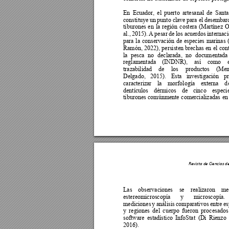
En 
Ecuador, 
el 
puerto 
artesanal 
de 
Santa
constituye 
un 
punto c
lave pa
ra e
l de
sembar
tiburones 
en 
la 
región 
costera 
(Martínez 
O
al., 
2015). 
A 
pesa
r 
de 
los a
cuerdos 
int
ernaci
para 
la 
conservación 
d
e 
especies 
marinas 
Ramón, 
2022), 
persisten 
brechas 
en 
el 
cont
la 
pesca 
no 
d
eclarada, 
no 
documentada
reglamentada 
(INDNR), 
así 
como 
trazabilidad 
de 
los 
productos 
(Men
Delgado, 
2015). 
Esta 
investigación 
p
caracterizar 
la 
mor
fología 
externa 
d
dentículos 
dérmicos 
de 
cinco 
especie
tiburones 
comúnmente 
comercializadas 
en
Revista de Ciencias d
Las 
observaciones 
se
realizaron 
me
estereomicroscopía 
y 
microscopía. 
mediciones 
y 
análisis 
comparativos 
entre 
es
y 
regiones 
del 
cuerpo 
fueron 
procesados
software 
estadístico 
InfoStat 
(Di 
Rienzo 
2016). 