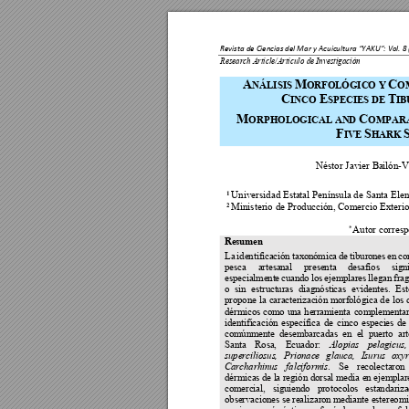
Revista de Ciencias del Mar y Acuicultura “YAKU”: Vol. 
8 
Research Article/Artículo de Investigación                       
A
M
C
NÁLISIS 
OR
FOLÓGIC
O Y 
O
C
E
T
INCO 
SPECIES
 DE 
I
M
C
ORPHOLOGICA
L AN
D 
OMPARA
F
S
IVE 
HARK 
Néstor Javier Ba
ilón-
1 
Universidad Esta
tal Península 
de Santa Elen
2 
Ministerio de Produc
ción, 
Comercio Exter
i
*
Autor corres
Resumen
La 
identifi
cación 
tax
onómica
de 
tiburon
es 
en 
co
pesca 
artesan
al 
presenta
desafíos 
signi
especialment
e 
cuando 
los 
ejemplares 
llegan 
fra
o 
sin 
estruct
uras 
diagnósti
cas 
evidentes. 
Est
propone 
la 
caracter
ización morfológica 
de 
los 
dérmicos 
como 
una 
herramienta 
complementa
identifi
cación 
específica 
de 
cinco 
especi
es 
de 
comúnmente 
desembarca
das 
en 
el
puerto 
ar
Santa 
Rosa, 
Ecuador: 
Alopi
as 
pelagicus,
superciliosus
, 
Prionace 
glauca, 
I
surus 
oxyr
. 
Se 
recol
ectaron 
Carcharhinus 
falciformis
dérmicas de l
a región dorsal m
edia en ejempl
ar
comercial, 
siguiendo 
protocolos 
estandariza
observaciones se realizaron m
ediante estereomi