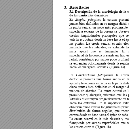
Res
ultados
3.
3.1 
Descripción 
de 
la 
morfología 
de 
la 
c
de los dentículos dérmicos 
En 
l
a 
corona 
present
Alopias 
pelagicus
puntas bien 
definidas 
en 
su margen 
distal, 
la 
punta 
central 
un 
poco 
más 
prominente.
superficie 
externa 
de 
la
corona 
s
e 
observa
crestas 
longitudinales 
principales 
que 
re
toda 
la 
estructura 
desde 
la 
base 
hasta 
el 
áp
las 
puntas. 
La 
cresta 
central 
es 
más 
ele
marcada 
que 
las 
laterales, 
se 
extiende 
ha
parte 
apical 
que 
es 
triangular. 
El 
superficial 
de 
la 
corona 
presenta 
un 
fino 
es
radial, constituido por surc
os poco profund
se 
extienden 
oblicuamente 
desde 
la 
región
hacia los márgenes laterales. (Figura 1a) 
En 
la 
coron
Carcharhinus 
fal
ciformis
dentículo 
presenta 
un
a 
f
orma 
ancha 
en 
la
apical y levemente e
strecha en la parte dista
cinco 
puntas 
bien 
definidas 
en 
el 
margen 
d
manera 
d
e 
abanico. 
La 
punta 
central 
es 
l
prominente 
y 
al
argada, 
mientras 
que 
las 
laterales 
disminuyen 
progresivamente 
en 
t
hacia 
los 
extremos. 
En
la 
superficie 
exte
observan cinco cre
stas longitudinales princi
distribuidas 
de 
form
a 
regular, 
que 
recor
corona 
desde su 
base hasta 
el 
ápice 
de 
cada 
La 
c
resta 
central 
es 
la 
más 
elevada 
y 
mar
flanqueada 
por 
sur
cos 
superficiales 
que 
s
las crestas entre sí (Figura 1b). 