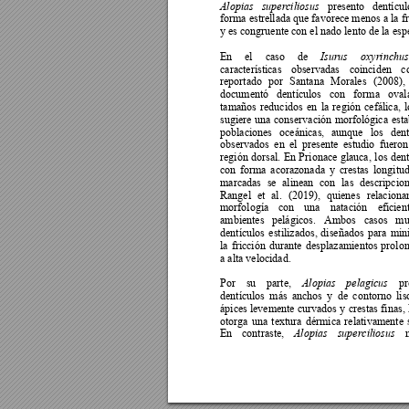
pre
sento 
dentícul
Alopias 
superc
iliosus
forma estrellada que favorece menos a la 
f
y es congruente con el nado lento de la espe
En 
el 
caso 
de 
Isurus 
oxyrinchus
características 
observadas 
coinciden 
c
reportado 
por 
Santana 
Morales 
(2008), 
documentó 
dentículos 
con 
forma 
oval
tamaños 
reducidos 
en 
la 
región 
c
efálica, 
l
sugiere 
una 
conse
rvación 
morfológica 
esta
poblaciones 
o
ceánicas, 
aunque
los 
dent
observados 
en 
el 
presente 
estudio 
fueron
región 
dorsal. 
En 
P
rionace 
glauca, 
los 
dent
con 
forma 
acorazonada 
y 
crestas 
longitud
marcadas 
se 
alinean 
con 
las 
descripcion
Rangel 
et 
al.
(2019), 
quienes 
relaciona
morfología 
con 
una 
natación 
efic
ien
ambientes 
pelágicos. 
Ambos 
casos 
mu
dentículos 
estilizados, 
diseñados 
para 
min
la 
fr
icción 
dura
nte 
desplazamientos 
prolo
a alta velocidad. 
Por 
su 
part
e, 
pr
Alopias 
pelagicus
dentículos 
más 
anchos 
y 
de 
contorno 
lis
ápices levemente 
curvados 
y 
crestas 
finas, 
otorga 
una 
textura 
dérmica 
relativamente 
En 
contraste, 
Alopias 
superciliosus