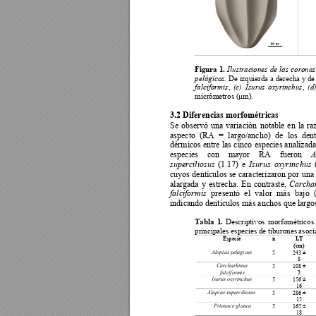
Figura 
1.
Il
ustrac
iones 
de 
las 
coronas
 De i
zquierda 
a derecha y d
e
pelágicos.
, 
, 
falciformis
(c)
Isuru
s 
oxyrinchus
(d
micrómetros (µ
m).
3.2 Diferencias morfométricas 
Se 
observó 
una 
variación 
notable 
en 
la 
ra
aspecto 
(RA 
= 
largo/ancho) 
de 
los 
dent
dérmicos entre 
las 
cinco 
especies analizada
especies 
con 
mayor
RA 
fueron 
A
(1.17) 
e 
superciliosus
Isurus 
oxyrinchus
cuyos 
dentículos 
se 
caracterizaron 
por 
una 
alargada 
y 
estrecha. 
En 
contraste, 
C
archa
presentó 
el 
valor 
más 
bajo 
falciformis
indicando dentículos más anchos que largos
Descriptivos 
morfométric
os 
Tabla 
1.
principales espec
ies de tiburones
 asoci
Especie 
n 
LT 
(cm) 
5 
243 ± 
Alopias pelagicus
8 
5 
108 ± 
Carcharhinus 
3 
falciformis 
5 
156 ± 
Isurus oxyrinchus
16
5 
286 ± 
Alopias supercili
osus 
15
5 
165 ± 
Prionace glauca 
18