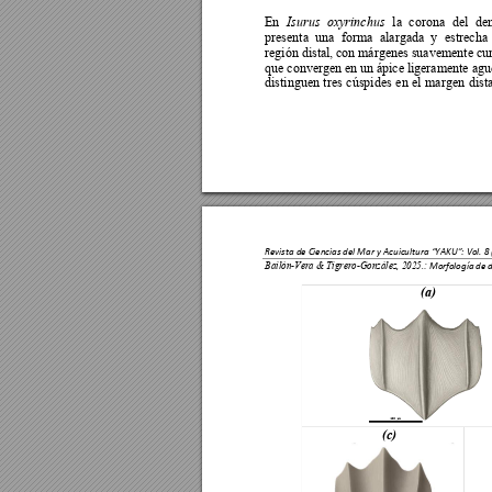
En 
la 
corona 
del 
den
Isurus 
oxyrinchus
presenta 
una 
forma 
alargada 
y 
estrecha 
región distal, 
con márge
nes suavemente c
u
que convergen e
n un ápice 
ligeramente agu
distinguen 
tres 
cúspides 
en 
el 
margen 
dista
Revista de Ciencias del Mar y Acuicultura “YAKU”: Vol. 
8 
Bailón-Vera & Tigrero-González, 2025.:
 Morfología de d
(a) 
(c) 