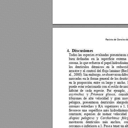
Revista de Ciencias d
Dis
cusiones 
4.
Todas 
las 
esp
ecies 
evaluadas 
presentaron 
bien 
definidas 
en 
la 
superficie 
externa 
corona, 
lo que 
refuerza 
el papel 
hidrodinám
los 
dentículos 
dérmicos 
en 
la 
reducció
arrastre 
y 
el 
control 
del 
f
lujo 
laminar 
(Bech
al., 
2000). 
Sin
embargo, 
se 
observaron 
difer
marcadas 
en 
la 
forma 
general 
de 
los 
dentíc
en 
la 
proporción 
entre 
su 
largo 
y 
ancho, 
puede estar 
relacionado con 
el 
estilo 
de na
hábitat 
de 
cada 
esp
ecie. 
Por 
ejemplo, 
y 
, 
consid
oxyrinchus
Prionace 
glauca
tiburones 
de 
alta 
velocidad 
y 
gran 
mov
pelágica, 
presentaron 
dentículos 
alargado
coronas 
estrechas 
y 
RA 
superiores 
a 
1, 
favorece 
un
a 
superficie 
más 
hidrodinámic
contraste, 
especies 
de 
menor 
velocidad 
y 
Alopias 
pelagicus
Carcharhinus 
falc
mostraron 
dentículos 
más 
anchos, 
co
cercanos 
o
 inferiores 
a 1. Pese 
a tener 
un 
al