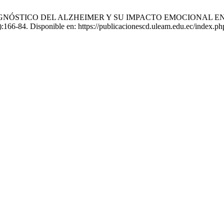
z AX. DIAGNÓSTICO DEL ALZHEIMER Y SU IMPACTO EMOCIONAL
):166-84. Disponible en: https://publicacionescd.uleam.edu.ec/index.php