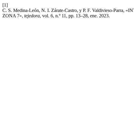
[1]
C. S. Medina-León, N. I. Zárate-Castro, y P. F. Valdivies
ZONA 7»,
tejedora
, vol. 6, n.º 11, pp. 13–28, ene. 2023.