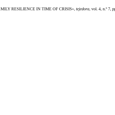
io, «FAMILY RESILIENCE IN TIME OF CRISIS»,
tejedora
, vol. 4, n.º 7,