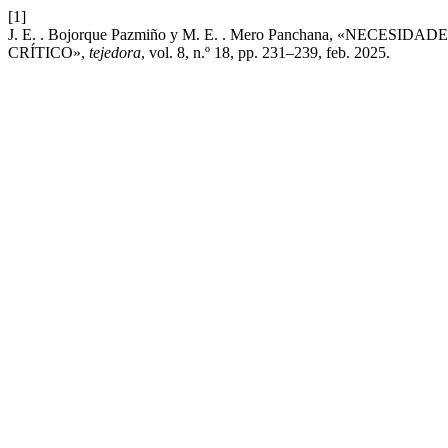
[1]
J. E. . Bojorque Pazmiño y M. E. . Mero Panchana, «NE
CRÍTICO»,
tejedora
, vol. 8, n.º 18, pp. 231–239, feb. 2025.