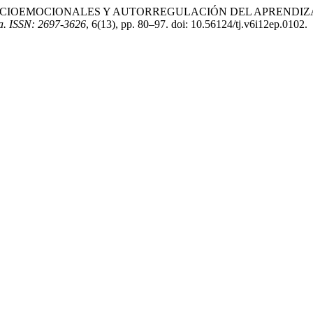
ENCIAS SOCIOEMOCIONALES Y AUTORREGULACIÓN DEL APREN
ora. ISSN: 2697-3626
, 6(13), pp. 80–97. doi: 10.56124/tj.v6i12ep.0102.