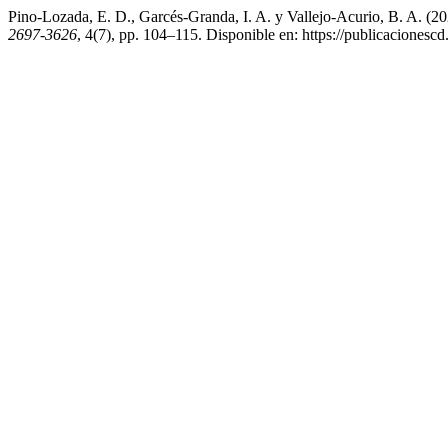
Pino-Lozada, E. D., Garcés-Granda, I. A. y Vallejo-Acurio, B.
2697-3626
, 4(7), pp. 104–115. Disponible en: https://publicacionesc