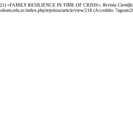
 A. (2021) «FAMILY RESILIENCE IN TIME OF CRISIS»,
Revista Científi
d.uleam.edu.ec/index.php/tejedora/article/view/218 (Accedido: 7agosto2