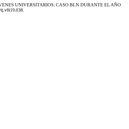
S EN JÓVENES UNIVERSITARIOS: CASO BLN DURANTE EL AÑO
/tj.v8i19.038.