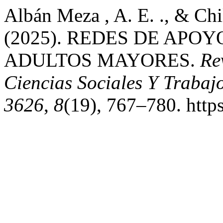
Albán Meza , A. E. ., & Chil
(2025). REDES DE APOY
ADULTOS MAYORES.
Re
Ciencias Sociales Y Trabaj
3626
,
8
(19), 767–780. http