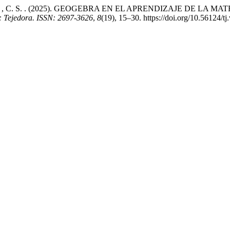
illas Carmona , C. S. . (2025). GEOGEBRA EN EL APRENDIZAJE
l: Tejedora. ISSN: 2697-3626
,
8
(19), 15–30. https://doi.org/10.56124/tj